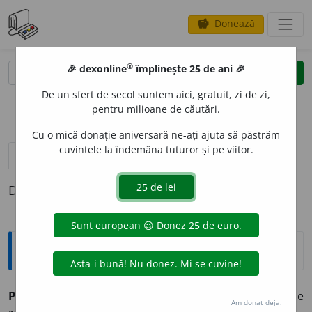
Donează
savings
®
®
🎉 dexonline
împlinește 25 de ani 🎉
caută
clear
search
De un sfert de secol suntem aici, gratuit, zi de zi,
opțiuni
pentru milioane de căutări.
Cu o mică donație aniversară ne-ați ajuta să păstrăm
cuvintele la îndemâna tuturor și pe viitor.
pronunție
(24)
volume_up
definiții (1)
Definiția cu ID-ul 1015114:
Sinonime
PARI
A
vb.
(
pop.
) a se lega, a se prinde, (
înv.
și
reg.
) a se
Am donat deja.