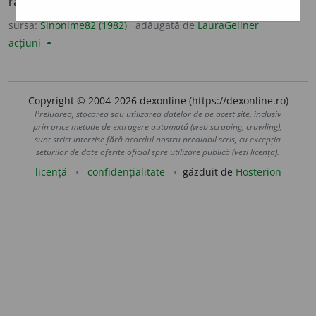
rămăși.
(Pe cît ați ~?)
sursa:
Sinonime82 (1982)
adăugată de
LauraGellner
acțiuni
Copyright © 2004-2026 dexonline (https://dexonline.ro)
Preluarea, stocarea sau utilizarea datelor de pe acest site, inclusiv
prin orice metode de extragere automată (web scraping, crawling),
sunt strict interzise fără acordul nostru prealabil scris, cu excepția
seturilor de date oferite oficial spre utilizare publică (vezi licența).
licență
confidențialitate
găzduit de
Hosterion