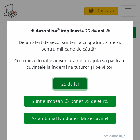
Donează
savings
®
®
🎉 dexonline
împlinește 25 de ani 🎉
caută
clear
search
De un sfert de secol suntem aici, gratuit, zi de zi,
opțiuni
pentru milioane de căutări.
Cu o mică donație aniversară ne-ați ajuta să păstrăm
cuvintele la îndemâna tuturor și pe viitor.
sinteza definițiilor (1)
definiții (37)
pronunție
(5)
volume_up
conjugări / declinări
articole (1)
info
Aceste definiții sunt compilate de
echipa dexonline. Definițiile
originale se află pe fila
definiții
.
info
Puteți reordona filele pe pagina de
preferințe
.
Am donat deja.