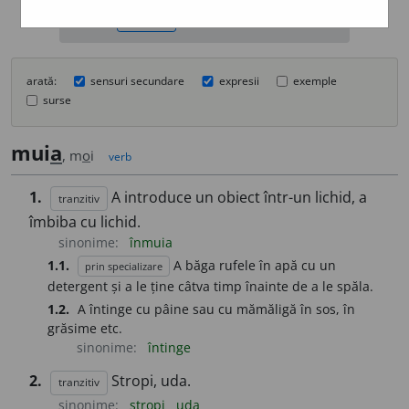
ascunde
arată:
sensuri secundare
expresii
exemple
surse
mui
a
, m
o
i
verb
1.
A introduce un obiect într-un lichid, a
tranzitiv
îmbiba cu lichid.
sinonime:
înmuia
1.1.
A băga rufele în apă cu un
prin specializare
detergent și a le ține câtva timp înainte de a le spăla.
1.2.
A întinge cu pâine sau cu mămăligă în sos, în
grăsime etc.
sinonime:
întinge
2.
Stropi, uda.
tranzitiv
sinonime:
stropi
uda