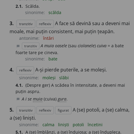
2.1.
Scălda.
sinonime:
scălda
3.
A face să devină sau a deveni mai
tranzitiv
reflexiv
moale, mai puțin consistent, mai puțin țeapăn.
antonime:
întări
A muia oasele
(sau
ciolanele
)
cuiva
= a bate
tranzitiv
chat_bubble
foarte tare pe cineva.
sinonime:
bate
4.
A-și pierde puterile, a se moleși.
reflexiv
sinonime:
moleși
slăbi
4.1.
(Despre ger) A scădea în intensitate, a deveni mai
puțin aspru.
A i se
muia
(cuiva)
gura
.
chat_bubble
5.
A (se) potoli, a (se) calma,
tranzitiv
reflexiv
figurat
a (se) liniști.
sinonime:
calma
liniști
potoli
încetini
5.1.
A (se) îmblânzi, a (se) înduioșa; a (se) îndupleca.