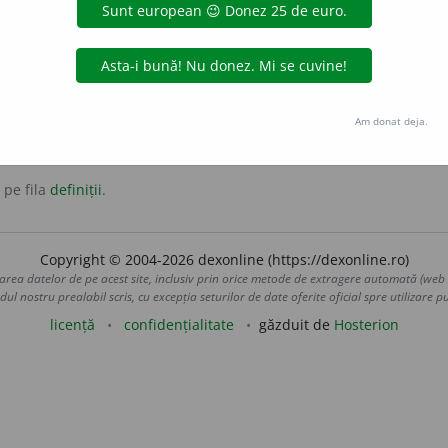
ansforma într-o consoană
palatală
.
Am donat deja.
 pe fila
definiții
.
Copyright © 2004-2026 dexonline (https://dexonline.ro)
area datelor de pe acest site, inclusiv prin orice metode de extragere automată (web s
dul nostru prealabil scris, cu excepția seturilor de date oferite oficial spre utilizare pub
licență
confidențialitate
găzduit de
Hosterion