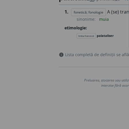
1.
A (se) tr
fonetică; fonologie
sinonime:
muia
etimologie:
palataliser
limba franceză
Lista completă de definiții se află
info
Preluarea, stocarea sau utiliz
interzise fără acor