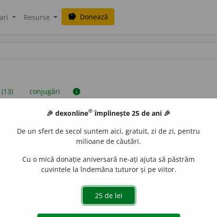
Donează
savings
ari
Resurse
 (13)
conjugări
info
®
🎉 dexonline
împlinește 25 de ani 🎉
iniții sunt compilate de echipa dexonline. Definițiile originale se af
De un sfert de secol suntem aici, gratuit, zi de zi, pentru
 Puteți reordona filele pe pagina de
preferințe
.
milioane de căutări.
Cu o mică donație aniversară ne-ați ajuta să păstrăm
cuvintele la îndemâna tuturor și pe viitor.
presii
exemple
surse
rb