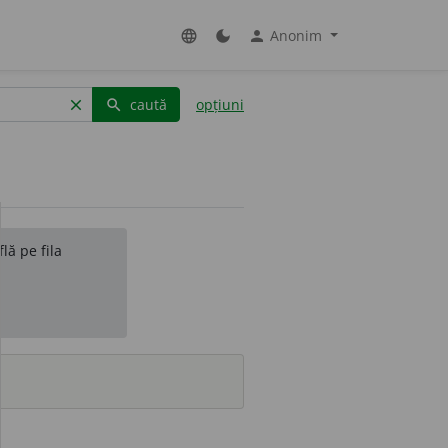
Anonim
language
dark_mode
person
caută
opțiuni
clear
search
lă pe fila