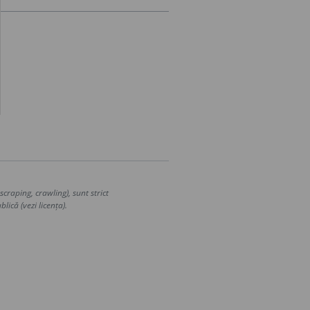
craping, crawling), sunt strict
lică (vezi licența).