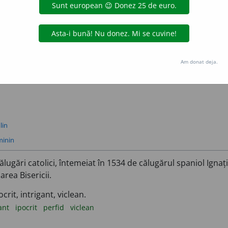
e se referă la iezuiți; care provine de la iezuiți.
s
fariseic
fățarnic
ipocrit
mincinos
perfid
prefăcut
viclean
Am donat deja.
lin
minin
ugări catolici, întemeiat în 1534 de călugărul spaniol Ignaț
rea Bisericii.
crit, intrigant, viclean.
gant
ipocrit
perfid
viclean