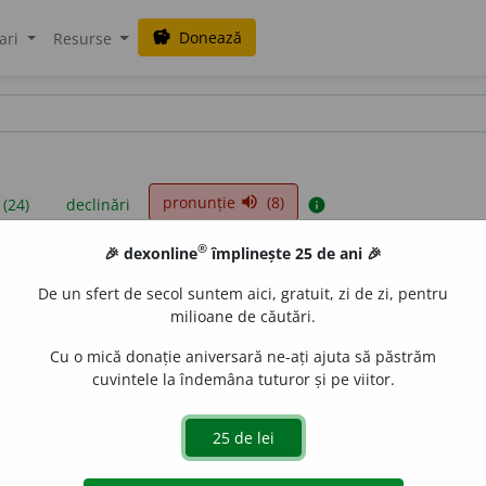
Donează
savings
ari
Resurse
pronunție
(8)
volume_up
 (24)
declinări
info
®
🎉 dexonline
împlinește 25 de ani 🎉
iniții sunt compilate de echipa dexonline. Definițiile originale se af
De un sfert de secol suntem aici, gratuit, zi de zi, pentru
 Puteți reordona filele pe pagina de
preferințe
.
milioane de căutări.
Cu o mică donație aniversară ne-ați ajuta să păstrăm
cuvintele la îndemâna tuturor și pe viitor.
presii
exemple
surse