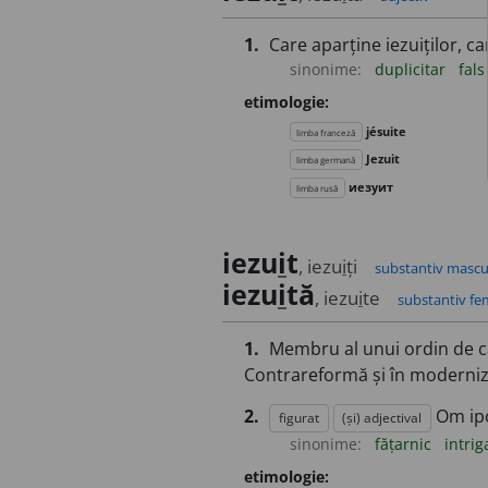
1.
Care aparține iezuiților, car
sinonime:
duplicitar
fal
etimologie:
jésuite
limba franceză
Jezuit
limba germană
иезуит
limba rusă
iezu
i
t
, iezu
i
ți
substantiv mascu
iezu
i
tă
, iezu
i
te
substantiv fe
1.
Membru al unui ordin de căl
Contrareformă și în moderniza
2.
Om ipo
figurat
(și) adjectival
sinonime:
fățarnic
intri
etimologie: