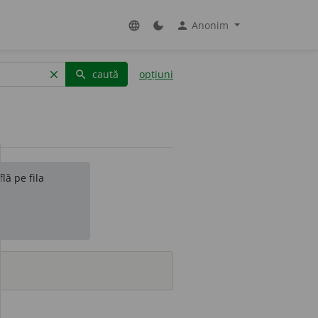
Anonim
language
dark_mode
person
caută
opțiuni
clear
search
lă pe fila