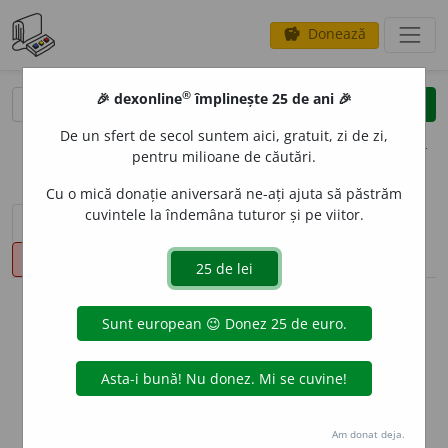
Donează
savings
®
®
🎉 dexonline
împlinește 25 de ani 🎉
caută
clear
search
De un sfert de secol suntem aici, gratuit, zi de zi,
opțiuni
pentru milioane de căutări.
Cu o mică donație aniversară ne-ați ajuta să păstrăm
cuvintele la îndemâna tuturor și pe viitor.
sinteza definițiilor (1)
definiții (12)
declinări
pronunție
(5)
volume_up
info
Aceste definiții sunt compilate de
echipa dexonline. Definițiile
originale se află pe fila
definiții
.
info
Puteți reordona filele pe pagina de
preferințe
.
Am donat deja.
ascunde