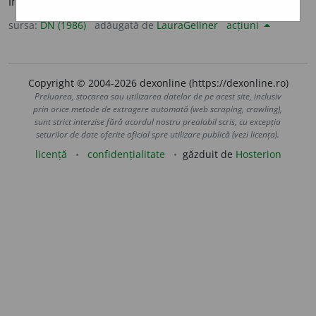
învățare, studiu. [
Pron.
-di-e-.
/ <
studia
].
sursa:
DN (1986)
adăugată de
LauraGellner
acțiuni
Copyright © 2004-2026 dexonline (https://dexonline.ro)
Preluarea, stocarea sau utilizarea datelor de pe acest site, inclusiv
prin orice metode de extragere automată (web scraping, crawling),
sunt strict interzise fără acordul nostru prealabil scris, cu excepția
seturilor de date oferite oficial spre utilizare publică (vezi licența).
licență
confidențialitate
găzduit de
Hosterion