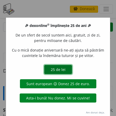
Donează
savings
®
®
🎉 dexonline
împlinește 25 de ani 🎉
caută
clear
search
De un sfert de secol suntem aici, gratuit, zi de zi,
opțiuni
pentru milioane de căutări.
Cu o mică donație aniversară ne-ați ajuta să păstrăm
cuvintele la îndemâna tuturor și pe viitor.
pronunție
(5)
volume_up
definiții (1)
Definiția cu ID-ul 384045:
Explicative DEX
STUDI
E
RE
s.f.
Acțiunea de a (se) studia și rezultatul ei;
Am donat deja.