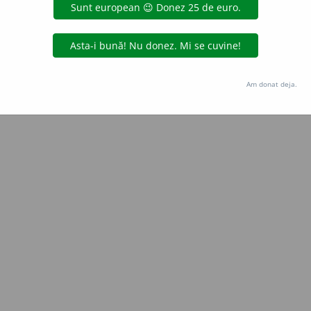
Copyright © 2004-2026 dexonline (https://dexonline.ro)
area datelor de pe acest site, inclusiv prin orice metode de extragere automată (web s
dul nostru prealabil scris, cu excepția seturilor de date oferite oficial spre utilizare pub
Am donat deja.
licență
confidențialitate
găzduit de
Hosterion