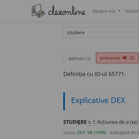
Despre noi
Volunt
®
pronunție
(5)
volume_up
definiții (1)
Definiția cu ID-ul 65771:
Explicative DEX
STUDI
E
RE
s. f.
Acțiunea de
a (se)
sursa:
DEX '98 (1998)
adăugată de