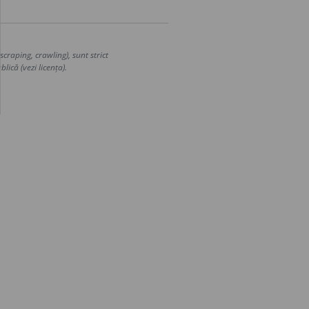
craping, crawling), sunt strict
lică (vezi licența).