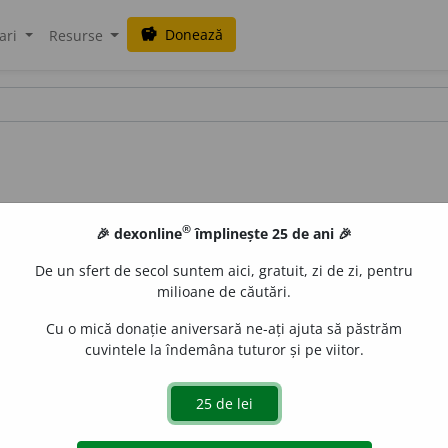
Donează
savings
ari
Resurse
®
🎉 dexonline
împlinește 25 de ani 🎉
De un sfert de secol suntem aici, gratuit, zi de zi, pentru
milioane de căutări.
Cu o mică donație aniversară ne-ați ajuta să păstrăm
cuvintele la îndemâna tuturor și pe viitor.
 studia
și rezultatul ei. [
Pr.
:
-di-e-
] –
V.
studia.
LauraGellner
acțiuni