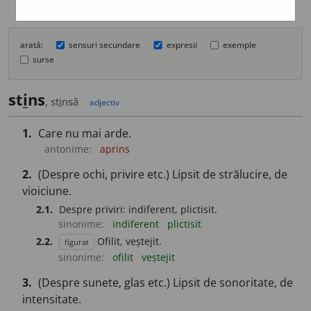
arată:
sensuri secundare
expresii
exemple
surse
st
i
ns
, st
i
nsă
adjectiv
1.
Care nu mai arde.
antonime:
aprins
2.
(Despre ochi, privire etc.) Lipsit de strălucire, de
vioiciune.
2.1.
Despre priviri: indiferent, plictisit.
sinonime:
indiferent
plictisit
2.2.
Ofilit, veștejit.
figurat
sinonime:
ofilit
veștejit
3.
(Despre sunete, glas etc.) Lipsit de sonoritate, de
intensitate.