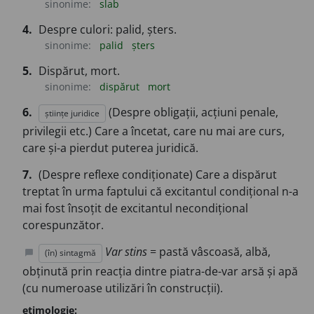
sinonime:
slab
4.
Despre culori: palid, șters.
sinonime:
palid
șters
5.
Dispărut, mort.
sinonime:
dispărut
mort
6.
(Despre obligații, acțiuni penale,
științe juridice
privilegii etc.) Care a încetat, care nu mai are curs,
care și-a pierdut puterea juridică.
7.
(Despre reflexe condiționate) Care a dispărut
treptat în urma faptului că excitantul condițional n-a
mai fost însoțit de excitantul necondițional
corespunzător.
Var stins
= pastă vâscoasă, albă,
(în) sintagmă
chat_bubble
obținută prin reacția dintre piatra-de-var arsă și apă
(cu numeroase utilizări în construcții).
etimologie: