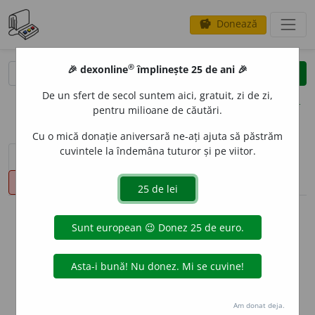
Donează
savings
®
®
🎉 dexonline
împlinește 25 de ani 🎉
caută
clear
search
De un sfert de secol suntem aici, gratuit, zi de zi,
opțiuni
pentru milioane de căutări.
Cu o mică donație aniversară ne-ați ajuta să păstrăm
cuvintele la îndemâna tuturor și pe viitor.
sinteza definițiilor (1)
definiții (11)
declinări
pronunție
(50)
volume_up
info
Aceste definiții sunt compilate de
echipa dexonline. Definițiile
originale se află pe fila
definiții
.
info
Puteți reordona filele pe pagina de
preferințe
.
Am donat deja.
ascunde