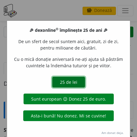
Donează
savings
®
®
🎉 dexonline
împlinește 25 de ani 🎉
caută
clear
search
De un sfert de secol suntem aici, gratuit, zi de zi,
opțiuni
pentru milioane de căutări.
Cu o mică donație aniversară ne-ați ajuta să păstrăm
cuvintele la îndemâna tuturor și pe viitor.
pronunție
(50)
volume_up
definiții (1)
Definiția cu ID-ul 53293:
Explicative DEX
2
STINS
, -Ă,
stinși, -se,
adj.
1.
Care nu mai arde.
2.
(Despre
Am donat deja.