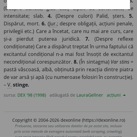
ochi, privire etc.) Lipsit de strălucire, de vioiciune.
3.
(Despre sunete, glas etc.) Lipsit de sonoritate, de
intensitate; slab.
4.
(Despre culori) Palid, șters.
5.
Dispărut, mort.
6.
(
Jur.
; despre obligații, acțiuni penale,
privilegii etc.) Care a încetat, care nu mai are curs, care
și-a pierdut puterea juridică.
7.
(Despre reflexe
condiționate) Care a dispărut treptat în urma faptului că
excitantul condițional n-a mai fost însoțit de excitantul
necondițional corespunzător.
8.
(În sintagma)
Var stins
=
pastă vâscoasă, albă, obținută prin reacția dintre piatra
de var arsă și apă (cu numeroase folosiri în construcție).
–
V.
stinge.
sursa:
DEX '98 (1998)
adăugată de
LauraGellner
acțiuni
Copyright © 2004-2026 dexonline (https://dexonline.ro)
Preluarea, stocarea sau utilizarea datelor de pe acest site, inclusiv
prin orice metode de extragere automată (web scraping, crawling),
sunt strict interzise fără acordul nostru prealabil scris, cu excepția