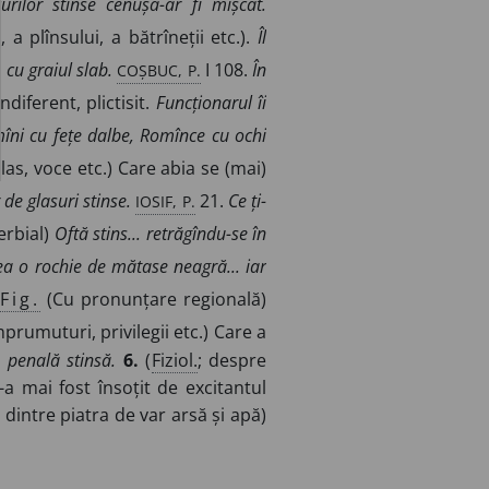
urilor stinse cenușă-ar fi mișcat.
a plînsului, a bătrîneții etc.).
Îl
COȘBUC, P.
 cu graiul slab.
I 108.
În
ndiferent, plictisit.
Funcționarul îi
omîni cu fețe dalbe, Romînce cu ochi
as, voce etc.) Care abia se (mai)
IOSIF, P.
de glasuri stinse.
21.
Ce ți-
erbial)
Oftă stins... retrăgîndu-se în
ea o rochie de mătase neagră... iar
Fig.
(Cu pronunțare regională)
mprumuturi, privilegii etc.) Care a
 penală stinsă.
6.
(
Fiziol.
; despre
-a mai fost însoțit de excitantul
dintre piatra de var arsă și apă)