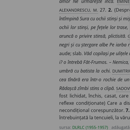
EMINE
amor Ne urmărește încă.
ALEXANDRESCU, M.
27.
2.
(Despre 
întîmpină Sura cu ochii stinși și miș
ochii lor stinși, pe fețele lor trase
G
aruncă o privire stinsă, plictisită.
negri și cu ștergare albe Pe iarba r
aude; slab.
Văd copilași pe ulițele
i? o întrebă Făt-Frumos. – Nemica, 
DUMITRI
umbră cu batista la ochi.
cea tînără era într-o rochie de un
SADOVE
Rădașcă zîmbi stins o clipă.
fost lichidat, închis, casat, ca
reflexe condiționate) Care a dis
necondițional corespunzător.
7.
întrebuințată la tencuieli, la văru
sursa:
DLRLC (1955-1957)
adăugată