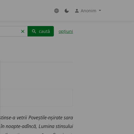
Anonim
language
dark_mode
person
caută
opțiuni
clear
search
nse-a vetrii Poveștile-nșirate sara
i în noapte-adîncă, Lumina stinsului