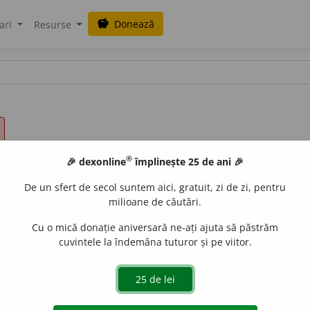
Donează
savings
ari
Resurse
®
🎉 dexonline
împlinește 25 de ani 🎉
De un sfert de secol suntem aici, gratuit, zi de zi, pentru
milioane de căutări.
Cu o mică donație aniversară ne-ați ajuta să păstrăm
cuvintele la îndemâna tuturor și pe viitor.
 nu mai arde.
Cum dorm acum neputincioase Supt vreascurile sti
P.
20. ♦
Fig.
Dispărut, mort.
Tot astfel cînd al nostru dor Pier