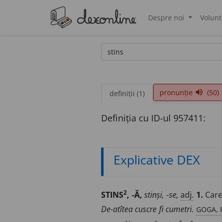
Despre noi
Volunt
®
pronunție
(50)
volume_up
definiții (1)
Definiția cu ID-ul 957411:
Explicative DEX
2
STINS
, -Ă,
stinși, -se,
adj.
1.
Care
GOGA, 
De-atîtea cuscre fi cumetri.