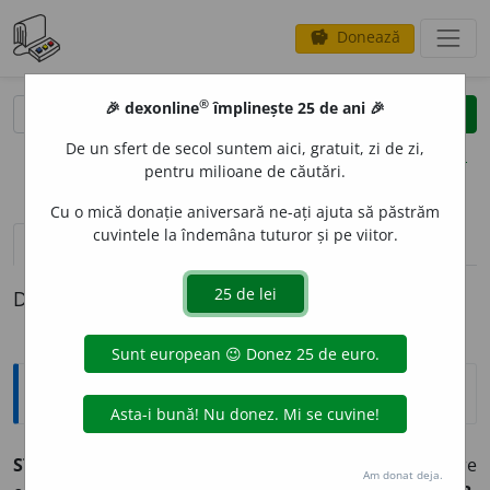
Donează
savings
®
®
🎉 dexonline
împlinește 25 de ani 🎉
caută
clear
search
De un sfert de secol suntem aici, gratuit, zi de zi,
opțiuni
pentru milioane de căutări.
Cu o mică donație aniversară ne-ați ajuta să păstrăm
cuvintele la îndemâna tuturor și pe viitor.
pronunție
(50)
volume_up
definiții (1)
Definiția cu ID-ul 846956:
Explicative DEX
2
STINS
, -Ă,
stinși, -se,
adj.
1.
Care nu mai arde.
2.
(Despre
Am donat deja.