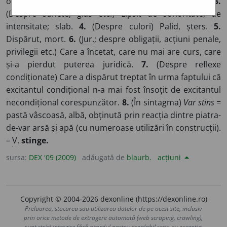
ochi, privire etc.) Lipsit de strălucire, de vioiciune.
3.
(Despre sunete, glas etc.) Lipsit de sonoritate, de
intensitate; slab.
4.
(Despre culori) Palid, șters.
5.
Dispărut, mort.
6.
(
Jur.
; despre obligații, acțiuni penale,
privilegii etc.) Care a încetat, care nu mai are curs, care
și-a pierdut puterea juridică.
7.
(Despre reflexe
condiționate) Care a dispărut treptat în urma faptului că
excitantul condițional n-a mai fost însoțit de excitantul
necondițional corespunzător.
8.
(În sintagma)
Var stins
=
pastă vâscoasă, albă, obținută prin reacția dintre piatra-
de-var arsă și apă (cu numeroase utilizări în construcții).
–
V.
stinge.
sursa:
DEX '09 (2009)
adăugată de
blaurb.
acțiuni
Copyright © 2004-2026 dexonline (https://dexonline.ro)
Preluarea, stocarea sau utilizarea datelor de pe acest site, inclusiv
prin orice metode de extragere automată (web scraping, crawling),
sunt strict interzise fără acordul nostru prealabil scris, cu excepția