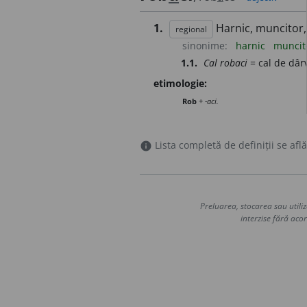
1.
Harnic, muncitor,
regional
sinonime:
harnic
muncit
1.1.
Cal robaci
= cal de dârv
etimologie:
Rob
+
-aci.
Lista completă de definiții se află
info
Preluarea, stocarea sau utiliz
interzise fără acor