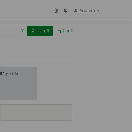
Anonim
language
dark_mode
person
caută
opțiuni
clear
search
lă pe fila