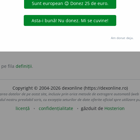
 vrednic.
or
vrednic
antonime:
trândav
ală, care trage bine la ham.
Am donat deja.
 pe fila
definiții
.
Copyright © 2004-2026 dexonline (https://dexonline.ro)
area datelor de pe acest site, inclusiv prin orice metode de extragere automată (web s
dul nostru prealabil scris, cu excepția seturilor de date oferite oficial spre utilizare pub
licență
confidențialitate
găzduit de
Hosterion