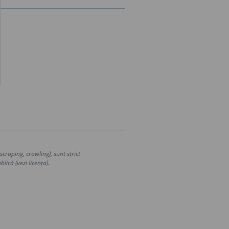
craping, crawling), sunt strict
lică (vezi licența).