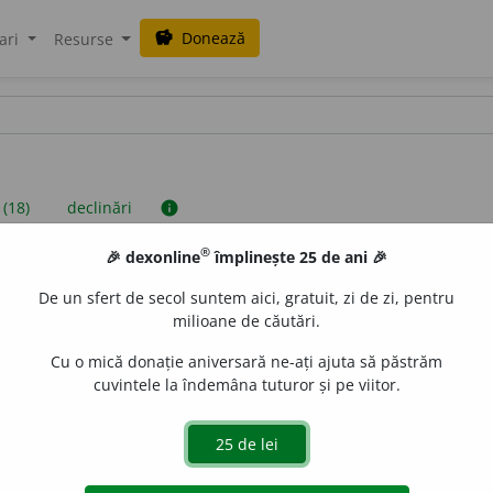
Donează
savings
ari
Resurse
 (18)
declinări
info
®
🎉 dexonline
împlinește 25 de ani 🎉
iniții sunt compilate de echipa dexonline. Definițiile originale se af
De un sfert de secol suntem aici, gratuit, zi de zi, pentru
 Puteți reordona filele pe pagina de
preferințe
.
milioane de căutări.
Cu o mică donație aniversară ne-ați ajuta să păstrăm
cuvintele la îndemâna tuturor și pe viitor.
presii
exemple
surse