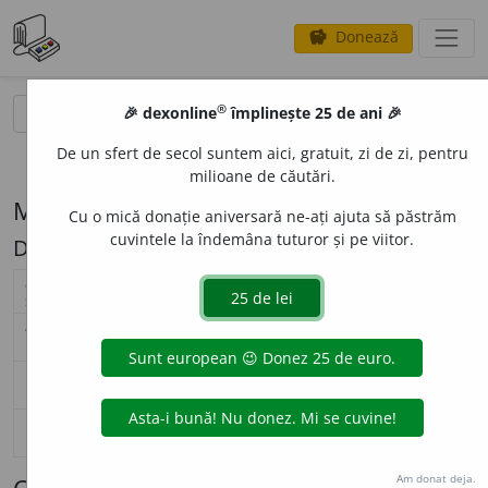
Donează
savings
®
®
🎉 dexonline
împlinește 25 de ani 🎉
caută
search
De un sfert de secol suntem aici, gratuit, zi de zi, pentru
opțiuni
milioane de căutări.
Modelul de flexiune A115 (dibaci)
Cu o mică donație aniversară ne-ați ajuta să păstrăm
cuvintele la îndemâna tuturor și pe viitor.
Descriere: -ci, -ce
masculin
feminin
adjectiv (
A115
)
nearticulat
articulat
nearticulat
artic
Surse flexiune: DOR
singular
dib
a
ci
dib
a
ciul
dib
a
ce
dib
a
c
nominativ-
acuzativ
plural
dib
a
ci
dib
a
cii
dib
a
ce
dib
a
c
singular
dib
a
ci
dib
a
ciului
dib
a
ce
dib
a
c
genitiv-
dativ
plural
dib
a
ci
dib
a
cilor
dib
a
ce
dib
a
c
singular
—
—
vocativ
plural
—
—
Am donat deja.