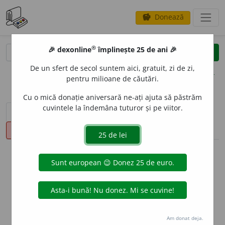
Donează
savings
®
®
🎉 dexonline
împlinește 25 de ani 🎉
caută
clear
search
De un sfert de secol suntem aici, gratuit, zi de zi,
opțiuni
pentru milioane de căutări.
Cu o mică donație aniversară ne-ați ajuta să păstrăm
cuvintele la îndemâna tuturor și pe viitor.
sinteza definițiilor (1)
definiții (19)
declinări
pronunție
(50)
volume_up
info
Aceste definiții sunt compilate de
echipa dexonline. Definițiile
originale se află pe fila
definiții
.
info
Puteți reordona filele pe pagina de
preferințe
.
Am donat deja.
ascunde