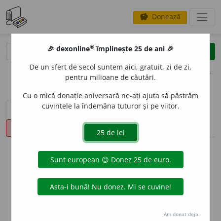
Donează
savings
®
®
🎉 dexonline
împlinește 25 de ani 🎉
caută
clear
search
De un sfert de secol suntem aici, gratuit, zi de zi,
opțiuni
pentru milioane de căutări.
Cu o mică donație aniversară ne-ați ajuta să păstrăm
cuvintele la îndemâna tuturor și pe viitor.
sinteza definițiilor (1)
definiții (14)
declinări
pronunție
(50)
volume_up
info
Aceste definiții sunt compilate de
echipa dexonline. Definițiile
originale se află pe fila
definiții
.
info
Puteți reordona filele pe pagina de
preferințe
.
Am donat deja.
ascunde