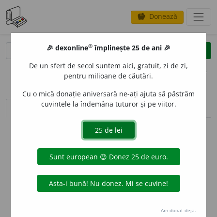
Donează
savings
®
®
🎉 dexonline
împlinește 25 de ani 🎉
caută
clear
search
De un sfert de secol suntem aici, gratuit, zi de zi,
opțiuni
pentru milioane de căutări.
Cu o mică donație aniversară ne-ați ajuta să păstrăm
cuvintele la îndemâna tuturor și pe viitor.
sinteza definițiilor (1)
definiții (29)
declinări
info
Aceste definiții sunt compilate de
echipa dexonline. Definițiile
originale se află pe fila
definiții
.
info
Puteți reordona filele pe pagina de
preferințe
.
ascunde
Am donat deja.