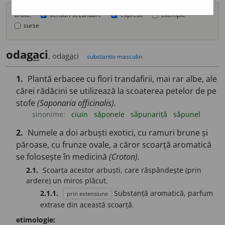
arată:
sensuri secundare
expresii
exemple
surse
odag
a
ci
, odag
a
ci
substantiv masculin
1.
Plantă erbacee cu flori trandafirii, mai rar albe, ale
cărei rădăcini se utilizează la scoaterea petelor de pe
stofe
(Saponaria officinalis).
sinonime:
ciuin
săponele
săpunariță
săpunel
2.
Numele a doi arbuști exotici, cu ramuri brune și
păroase, cu frunze ovale, a căror scoarță aromatică
se folosește în medicină
(Croton).
2.1.
Scoarța acestor arbuști, care răspândește (prin
ardere) un miros plăcut.
2.1.1.
Substanță aromatică, parfum
prin extensiune
extrase din această scoarță.
etimologie: