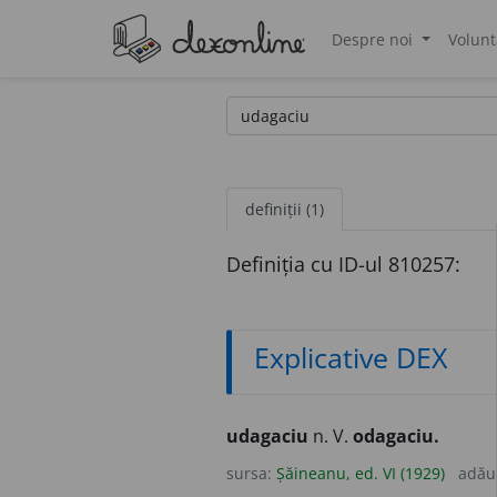
Despre noi
Volunt
®
definiții (1)
Definiția cu ID-ul 810257:
Explicative DEX
udagaciu
n. V.
odagaciu.
sursa:
Șăineanu, ed. VI (1929)
adău