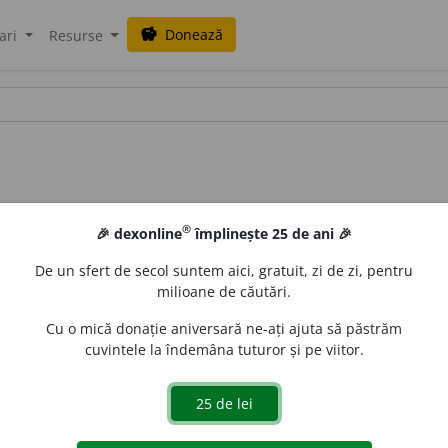
Donează
savings
ari
Resurse
®
🎉 dexonline
împlinește 25 de ani 🎉
De un sfert de secol suntem aici, gratuit, zi de zi, pentru
milioane de căutări.
Cu o mică donație aniversară ne-ați ajuta să păstrăm
cuvintele la îndemâna tuturor și pe viitor.
gată de
blaurb.
acțiuni