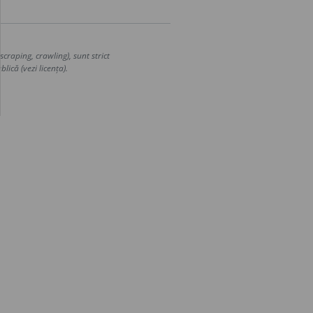
craping, crawling), sunt strict
lică (vezi licența).