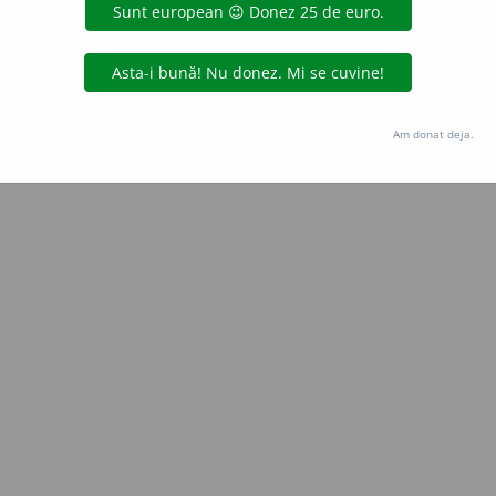
Copyright © 2004-2026 dexonline (https://dexonline.ro)
area datelor de pe acest site, inclusiv prin orice metode de extragere automată (web s
dul nostru prealabil scris, cu excepția seturilor de date oferite oficial spre utilizare pub
Am donat deja.
licență
confidențialitate
găzduit de
Hosterion