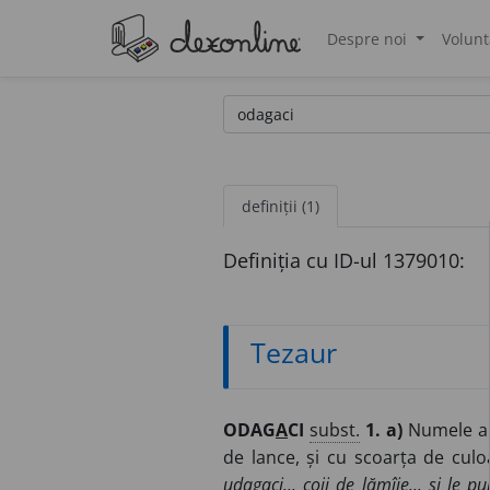
Despre noi
Volunt
®
definiții (1)
Definiția cu ID-ul 1379010:
Tezaur
ODAG
A
CI
subst.
1. a)
Numele a d
de lance, și cu scoarța de cul
udagaci... coji de lămîie... și le p