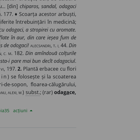
...
[din]
chiparos, sandal, odagaci
M
. 177. ♦ Scoarța acestor arbuști,
ferite întrebuințări în medicină;
cu odogaci, a stropirei cu aromate.
uflate în aur, din care ieșea fum de
s de odogaci!
ALECSANDRI
,
T
.
I,
44.
Din
, C. M
. 182.
Din amîndouă colțurile
esta-i pare mai bun decît odagaciul
.
 VI
, 197.
2.
Plantă erbacee cu flori
uin
) se folosește și la scoaterea
i-de-sopon, floarea-călugărului,
NU, ALEXI, W.
)
subst.
; (rar)
odag
a
ce,
ia35
acțiuni