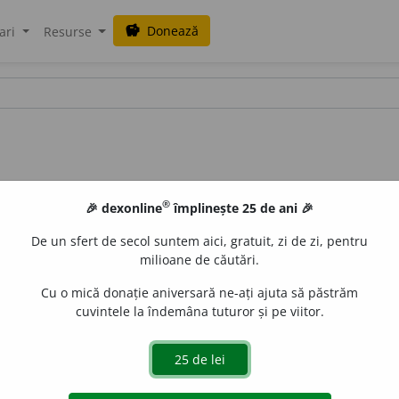
Donează
savings
ari
Resurse
®
🎉 dexonline
împlinește 25 de ani 🎉
De un sfert de secol suntem aici, gratuit, zi de zi, pentru
milioane de căutări.
Cu o mică donație aniversară ne-ați ajuta să păstrăm
cuvintele la îndemâna tuturor și pe viitor.
oi arbuști exotici cu ramurile brune și păroase, cu frunzele
oare albă-cenușie
(Croton eluteria, Croton cascarilla)
;
b)
alo
une într-un săculeț de pînză
(
a.
1749).
GCR II
, 45/16. ♦ Lemnul 