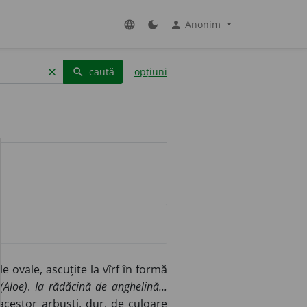
Anonim
language
dark_mode
person
caută
opțiuni
clear
search
 ovale, ascuțite la vîrf în formă
e
(Aloe)
.
Ia rădăcină de anghelină...
acestor arbuști, dur, de culoare