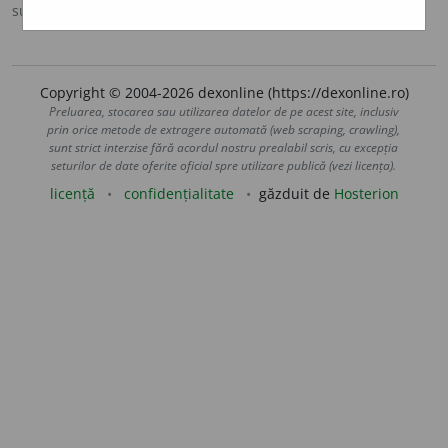
sursa:
MDA2 (2010)
adăugată de
LauraGellner
acțiuni
Copyright © 2004-2026 dexonline (https://dexonline.ro)
Preluarea, stocarea sau utilizarea datelor de pe acest site, inclusiv
prin orice metode de extragere automată (web scraping, crawling),
sunt strict interzise fără acordul nostru prealabil scris, cu excepția
seturilor de date oferite oficial spre utilizare publică (vezi licența).
licență
confidențialitate
găzduit de
Hosterion