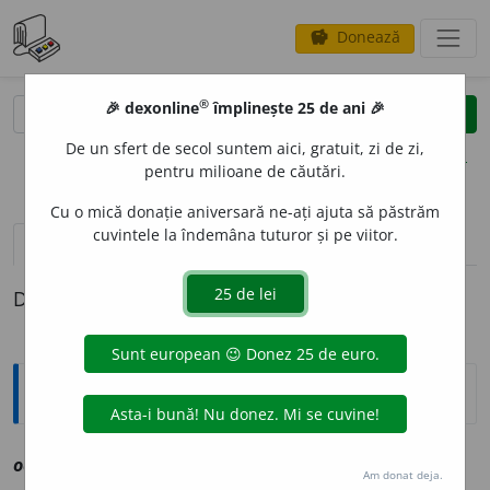
Donează
savings
®
®
🎉 dexonline
împlinește 25 de ani 🎉
caută
clear
search
De un sfert de secol suntem aici, gratuit, zi de zi,
opțiuni
pentru milioane de căutări.
Cu o mică donație aniversară ne-ați ajuta să păstrăm
cuvintele la îndemâna tuturor și pe viitor.
definiții (1)
Definiția cu ID-ul 1154957:
Explicative DEX
odog
a
ce
sf
vz
odagaci
Am donat deja.