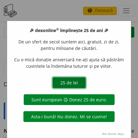
Donează
savings
®
®
🎉 dexonline
împlinește 25 de ani 🎉
caută
clear
search
De un sfert de secol suntem aici, gratuit, zi de zi,
opțiuni
pentru milioane de căutări.
Cu o mică donație aniversară ne-ați ajuta să păstrăm
cuvintele la îndemâna tuturor și pe viitor.
pronunție
(50)
volume_up
definiții (1)
Definiția cu ID-ul 1363264:
Explicative DEX
N
I
CI
,
†
N
I
CE
,
‡
N
E
CE
I.
conj.
Separă propozițiuni negative
Am donat deja.