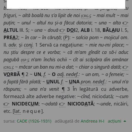
sau diferiți termeni ai unei propozițiuni negative:
nu e ~
bun ~ rău
;
~ nu bea ~ nu mănîncă
;
și ~ tu junghiu, ~ tu
friguri, ~ altă boală nu s’a lipit de noi
(CRG.)
;
~ mai mult ~ mai
puțin
;
~ unul ~ altul nu și-a făcut datoria
;
~ una ~ alta
👉
A
LTUL
III. 5;
~ una ~ două
👉
D
O
I
2,
ALB
I. 18,
BĂL
A
IU
l. 5,
PRE
A
2;
~ în car ~ în căruță
;
(P)
:
~ salcia pom ~ mojicul om
.
II.
adv.
și
conj.
1 Servă ca negațiune:
~ mie nu-mi place
;
~
nu știu despre ce e vorba
;
~ că m’am gîndit ca să-i aduc
pagubă
(ISP.)
;
n’am închis ochii ~ cît ai scăpăra din amănar
(CRG.)
;
~ măcar un ban nu mi-a dat
;
~ chiar o singură dată
;
👉
V
O
RBĂ
¶
2 ~
UN
,
f.
~
O
adj.
nedef.
:
~ un om, ~ o femeie;
~
o faptă fără plată;
~
U
NUL
f.
~
U
NA
pron.
nedef.
:
~ unul n’a
răspuns;
~ una n’a venit
¶
3 În legătură cu adverbe,
formează alte adverbe negative:
~-cînd,
niciodată
; ~-cum
👉
NICIDEC
U
M
;
~-odată
👉
NICIOD
A
TĂ
;
~-unde
, nicăiri,
etc. [
lat.
neque
].
sursa:
CADE (1926-1931)
adăugată de
Andreea H-I
acțiuni