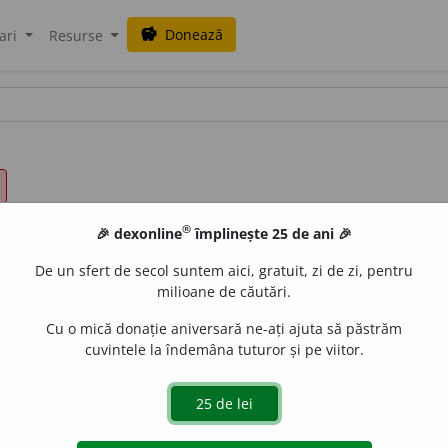
Donează
savings
ari
Resurse
®
🎉 dexonline
împlinește 25 de ani 🎉
De un sfert de secol suntem aici, gratuit, zi de zi, pentru
milioane de căutări.
Cu o mică donație aniversară ne-ați ajuta să păstrăm
cuvintele la îndemâna tuturor și pe viitor.
în nici un caz. /
nici + de + cum
iveco
acțiuni