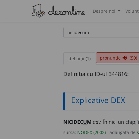
Despre noi
Volunt
®
pronunție
(50)
volume_up
definiții (1)
Definiția cu ID-ul 344816:
Explicative DEX
NICIDEC
U
M
adv.
În nici un chip; 
sursa:
NODEX (2002)
adăugată de
s