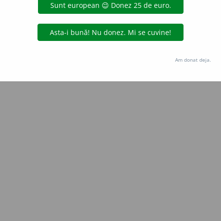
Copyright © 2004-2026 dexonline (https://dexonline.ro)
area datelor de pe acest site, inclusiv prin orice metode de extragere automată (web s
dul nostru prealabil scris, cu excepția seturilor de date oferite oficial spre utilizare pub
Am donat deja.
licență
confidențialitate
găzduit de
Hosterion