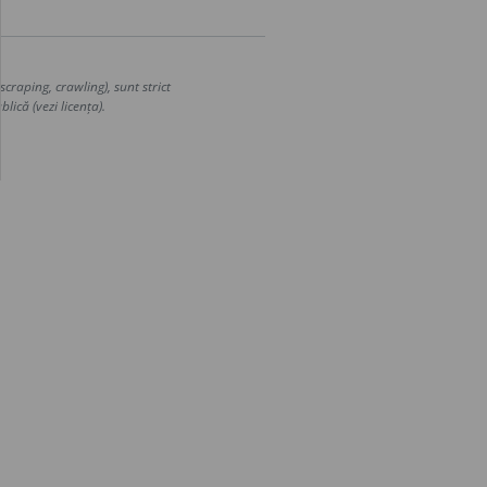
craping, crawling), sunt strict
lică (vezi licența).