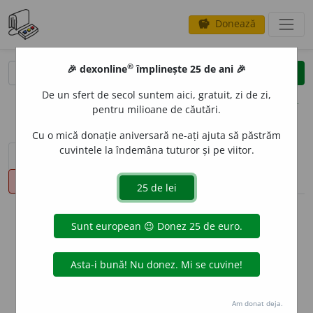
Donează
savings
®
®
🎉 dexonline
împlinește 25 de ani 🎉
caută
clear
search
De un sfert de secol suntem aici, gratuit, zi de zi,
opțiuni
pentru milioane de căutări.
Cu o mică donație aniversară ne-ați ajuta să păstrăm
cuvintele la îndemâna tuturor și pe viitor.
sinteza definițiilor (1)
definiții (14)
conjugări
pronunție
(1)
volume_up
info
Aceste definiții sunt compilate de
echipa dexonline. Definițiile
originale se află pe fila
definiții
.
info
Puteți reordona filele pe pagina de
preferințe
.
Am donat deja.
ascunde