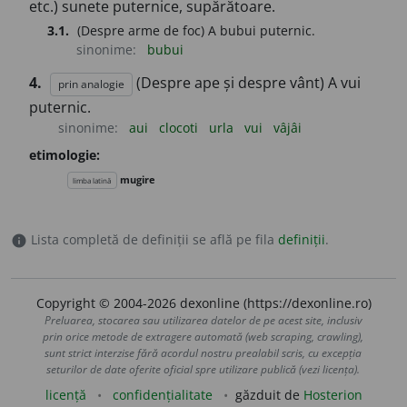
etc.) sunete puternice, supărătoare.
3.1.
(Despre arme de foc) A bubui puternic.
sinonime:
bubui
4.
(Despre ape și despre vânt) A vui
prin analogie
puternic.
sinonime:
aui
clocoti
urla
vui
vâjâi
etimologie:
mugire
limba latină
Lista completă de definiții se află pe fila
definiții
.
info
Copyright © 2004-2026 dexonline (https://dexonline.ro)
Preluarea, stocarea sau utilizarea datelor de pe acest site, inclusiv
prin orice metode de extragere automată (web scraping, crawling),
sunt strict interzise fără acordul nostru prealabil scris, cu excepția
seturilor de date oferite oficial spre utilizare publică (vezi licența).
licență
confidențialitate
găzduit de
Hosterion