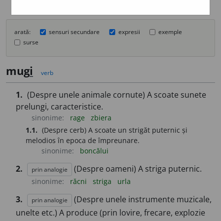
arată:
sensuri secundare
expresii
exemple
surse
mug
i
verb
1.
(Despre unele animale cornute) A scoate sunete
prelungi, caracteristice.
sinonime:
rage
zbiera
1.1.
(Despre cerb) A scoate un strigăt puternic și
melodios în epoca de împreunare.
sinonime:
boncălui
2.
(Despre oameni) A striga puternic.
prin analogie
sinonime:
răcni
striga
urla
3.
(Despre unele instrumente muzicale,
prin analogie
unelte etc.) A produce (prin lovire, frecare, explozie