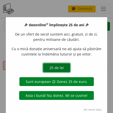
Donează
savings
®
®
🎉 dexonline
împlinește 25 de ani 🎉
caută
clear
search
De un sfert de secol suntem aici, gratuit, zi de zi,
opțiuni
pentru milioane de căutări.
Cu o mică donație aniversară ne-ați ajuta să păstrăm
cuvintele la îndemâna tuturor și pe viitor.
sinteza definițiilor (1)
definiții (7)
declinări
pronunție
(4)
volume_up
info
Aceste definiții sunt compilate de
echipa dexonline. Definițiile
originale se află pe fila
definiții
.
info
Puteți reordona filele pe pagina de
preferințe
.
Am donat deja.
ascunde