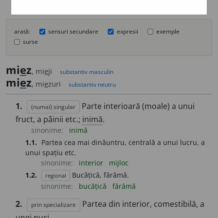
arată:
sensuri secundare
expresii
exemple
surse
mi
e
z
, mi
e
ji
substantiv masculin
mi
e
z
, mi
e
zuri
substantiv neutru
1.
Parte interioară (moale) a unui
(numai) singular
fruct, a pâinii etc.;
inimă
.
sinonime:
inimă
1.1.
Partea cea mai dinăuntru, centrală a unui lucru, a
unui spațiu etc.
sinonime:
interior
mijloc
1.2.
Bucățică, fărâmă.
regional
sinonime:
bucățică
fărâmă
2.
Partea din interior, comestibilă, a
prin specializare
unei nuci.