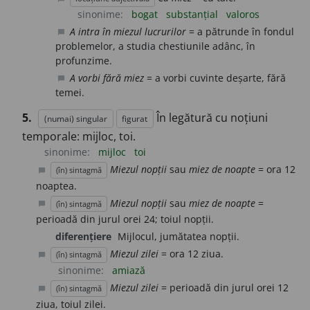
sinonime:
bogat
substanțial
valoros
A intra în miezul lucrurilor
= a pătrunde în fondul
chat_bubble
problemelor, a studia chestiunile adânc, în
profunzime.
A vorbi fără miez
= a vorbi cuvinte deșarte, fără
chat_bubble
temei.
5.
În legătură cu noțiuni
(numai) singular
figurat
temporale: mijloc, toi.
sinonime:
mijloc
toi
Miezul nopții
sau
miez de noapte
= ora 12
(în) sintagmă
chat_bubble
noaptea.
Miezul nopții
sau
miez de noapte
=
(în) sintagmă
chat_bubble
perioadă din jurul orei 24; toiul nopții.
diferențiere
Mijlocul, jumătatea nopții.
Miezul zilei
= ora 12 ziua.
(în) sintagmă
chat_bubble
sinonime:
amiază
Miezul zilei
= perioadă din jurul orei 12
(în) sintagmă
chat_bubble
ziua, toiul zilei.