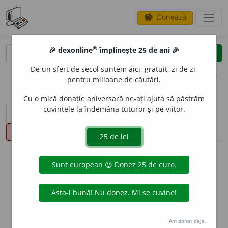
Donează
savings
®
®
🎉 dexonline
împlinește 25 de ani 🎉
caută
clear
search
De un sfert de secol suntem aici, gratuit, zi de zi,
opțiuni
pentru milioane de căutări.
Cu o mică donație aniversară ne-ați ajuta să păstrăm
cuvintele la îndemâna tuturor și pe viitor.
sinteza definițiilor (1)
definiții (32)
declinări
pronunție
(21)
volume_up
info
Aceste definiții sunt compilate de
echipa dexonline. Definițiile
originale se află pe fila
definiții
.
info
Puteți reordona filele pe pagina de
preferințe
.
Am donat deja.
ascunde