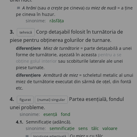
A hrăni
(sau
a crește
pe cineva)
cu miez de nucă
= a ține
chat_bubble
pe cineva în huzur.
sinonime:
răsfăța
3.
Corp detașabil folosit în turnătoria de
tehnică
piese pentru obținerea golurilor de turnare.
diferențiere
Miez de turnătorie
= parte detașabilă a unei
forme de turnătorie, așezată în aceasta
pentru a se
obține golul interior
sau scobiturile laterale ale unei
piese turnate.
diferențiere
Armătură de miez
= scheletul metalic al unui
miez de turnătorie executat din sârmă de oțel, din fontă
etc.
4.
Partea esențială, fondul
figurat
(numai) singular
unei probleme.
sinonime:
esență
fond
4.1.
Semnificație (adâncă).
sinonime:
semnificație
sens
tâlc
valoare
Cu miez
= cu tâlc.
locuțiune adjectivală
chat_bubble