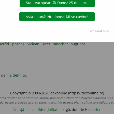
bstantiv masculin
substantiv feminin
t.
Am donat deja.
ceput
 perfid, poznaș, viclean, șiret, șmecher, șugubăț.
perfid
poznaș
viclean
șiret
șmecher
șugubăț
 pe fila
definiții
.
Copyright © 2004-2026 dexonline (https://dexonline.ro)
area datelor de pe acest site, inclusiv prin orice metode de extragere automată (web s
dul nostru prealabil scris, cu excepția seturilor de date oferite oficial spre utilizare pub
licență
confidențialitate
găzduit de
Hosterion