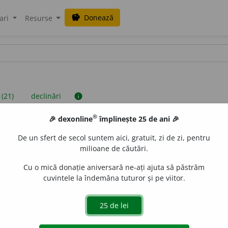
Donează
savings
ari
Resurse
 (21)
declinări
info
®
🎉 dexonline
împlinește 25 de ani 🎉
iniții sunt compilate de echipa dexonline. Definițiile originale se af
De un sfert de secol suntem aici, gratuit, zi de zi, pentru
 Puteți reordona filele pe pagina de
preferințe
.
milioane de căutări.
Cu o mică donație aniversară ne-ați ajuta să păstrăm
cuvintele la îndemâna tuturor și pe viitor.
presii
exemple
surse
djectiv