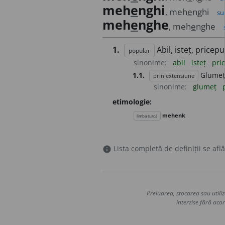
meh
e
nghi
, meh
e
nghi
su
meh
e
nghe
, meh
e
nghe
1.
Abil, isteț, pricepu
popular
sinonime:
abil
isteț
pri
1.1.
Glumeț,
prin extensiune
sinonime:
glumeț
etimologie:
mehenk
limba turcă
Lista completă de definiții se află
info
Preluarea, stocarea sau utiliz
interzise fără acor