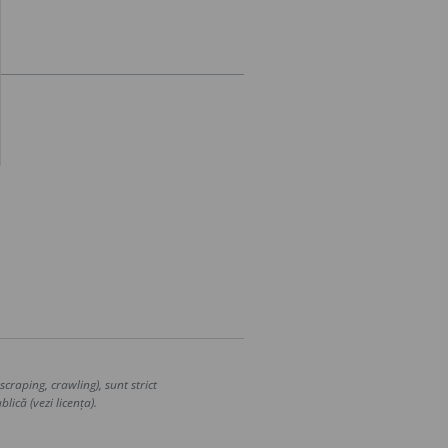
craping, crawling), sunt strict
lică (vezi licența).