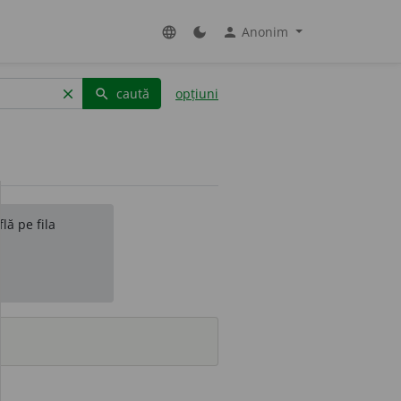
Anonim
language
dark_mode
person
caută
opțiuni
clear
search
lă pe fila