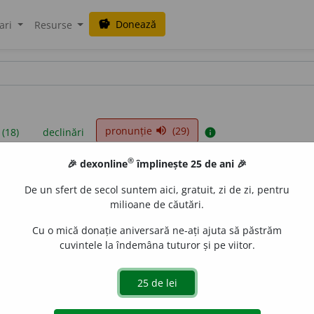
Donează
savings
ari
Resurse
pronunție
(29)
volume_up
 (18)
declinări
info
®
🎉 dexonline
împlinește 25 de ani 🎉
iniții sunt compilate de echipa dexonline. Definițiile originale se af
De un sfert de secol suntem aici, gratuit, zi de zi, pentru
 Puteți reordona filele pe pagina de
preferințe
.
milioane de căutări.
Cu o mică donație aniversară ne-ați ajuta să păstrăm
cuvintele la îndemâna tuturor și pe viitor.
presii
exemple
surse