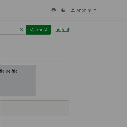
Anonim
language
dark_mode
person
caută
opțiuni
clear
search
lă pe fila