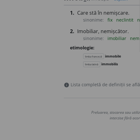
1.
Care stă în nemișcare.
sinonime:
fix
neclintit
n
2.
Imobiliar, nemișcător.
sinonime:
imobiliar
nemi
etimologie:
immobile
limba franceză
immobilis
limba latină
Lista completă de definiții se află
info
Preluarea, stocarea sau utiliz
interzise fără acor