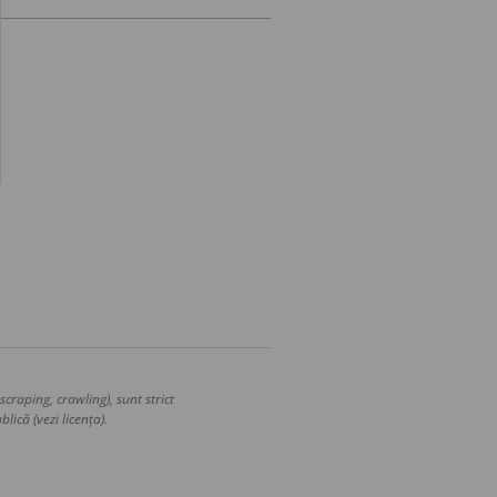
craping, crawling), sunt strict
lică (vezi licența).