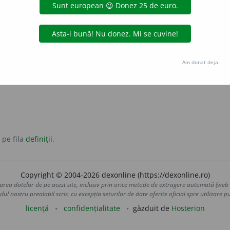
emișcat
antonime:
mobil
șcător
Am donat deja.
 pe fila
definiții
.
Copyright © 2004-2026 dexonline (https://dexonline.ro)
area datelor de pe acest site, inclusiv prin orice metode de extragere automată (web s
dul nostru prealabil scris, cu excepția seturilor de date oferite oficial spre utilizare pub
licență
confidențialitate
găzduit de
Hosterion