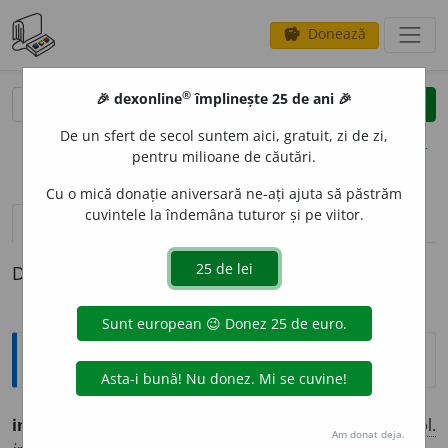
Donează
savings
®
®
🎉 dexonline
împlinește 25 de ani 🎉
caută
clear
search
De un sfert de secol suntem aici, gratuit, zi de zi,
opțiuni
pentru milioane de căutări.
Cu o mică donație aniversară ne-ați ajuta să păstrăm
cuvintele la îndemâna tuturor și pe viitor.
pronunție
(29)
volume_up
definiții (1)
Definiția cu ID-ul 754718:
Ortografice DOOM
1
imob
i
l
(nemișcat)
adj.
m.
,
pl.
imob
i
li;
f.
imob
i
lă,
pl.
Am donat deja.