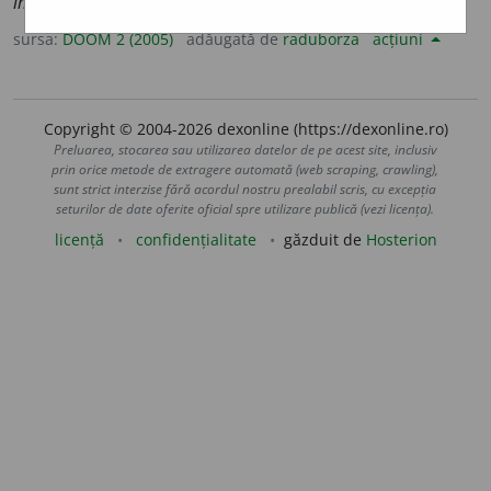
imob
i
le
sursa:
DOOM 2 (2005)
adăugată de
raduborza
acțiuni
Copyright © 2004-2026 dexonline (https://dexonline.ro)
Preluarea, stocarea sau utilizarea datelor de pe acest site, inclusiv
prin orice metode de extragere automată (web scraping, crawling),
sunt strict interzise fără acordul nostru prealabil scris, cu excepția
seturilor de date oferite oficial spre utilizare publică (vezi licența).
licență
confidențialitate
găzduit de
Hosterion