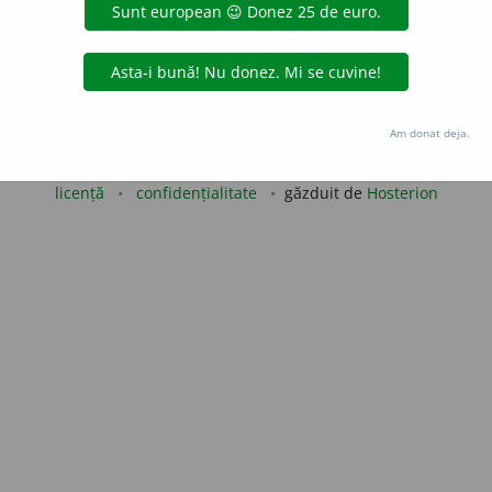
 de
LauraGellner
acțiuni
Copyright © 2004-2026 dexonline (https://dexonline.ro)
Am donat deja.
area datelor de pe acest site, inclusiv prin orice metode de extragere automată (web s
dul nostru prealabil scris, cu excepția seturilor de date oferite oficial spre utilizare pub
licență
confidențialitate
găzduit de
Hosterion