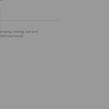
craping, crawling), sunt strict
lică (vezi licența).