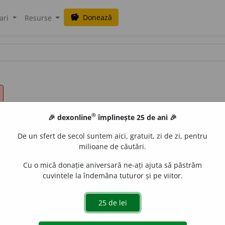
Donează
savings
ari
Resurse
®
🎉 dexonline
împlinește 25 de ani 🎉
De un sfert de secol suntem aici, gratuit, zi de zi, pentru
milioane de căutări.
Cu o mică donație aniversară ne-ați ajuta să păstrăm
cuvintele la îndemâna tuturor și pe viitor.
ișcat, stabil, (rar) nemișcăt
o
r, (
pop.
) nesmint
i
t, (
înv.
) neclăt
rt
o
s.
(Crengile ~ ale copacilor.)
3.
înțepenit, rigid, static, (
livr.
)
emișcat, pironit.
(Cu ochii ~.)
5.
imobiliar, nemișcător.
(Avere ~