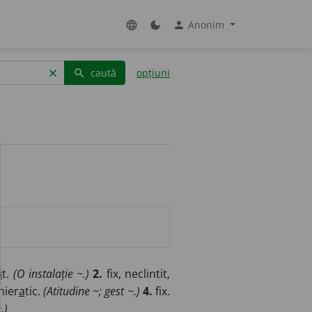
Anonim
language
dark_mode
person
caută
opțiuni
clear
search
i
t.
(O instalație ~.)
2.
fix, neclintit,
 hier
a
tic.
(Atitudine ~; gest ~.)
4.
fix.
.)