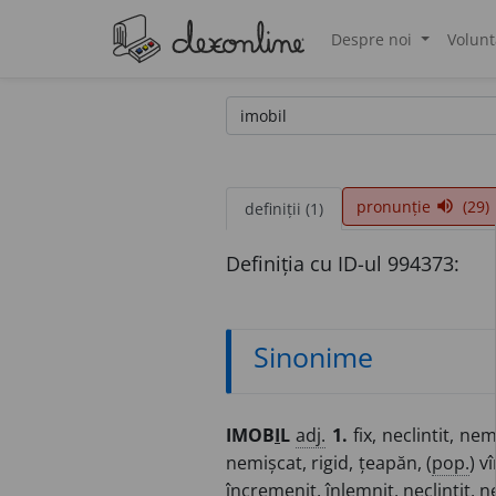
Despre noi
Volunt
®
pronunție
(29)
volume_up
definiții (1)
Definiția cu ID-ul 994373:
Sinonime
IMOB
I
L
adj.
1.
fix, neclintit, nem
nemișcat, rigid, țeapăn, (
pop.
) vî
încremenit, înlemnit, neclintit, n