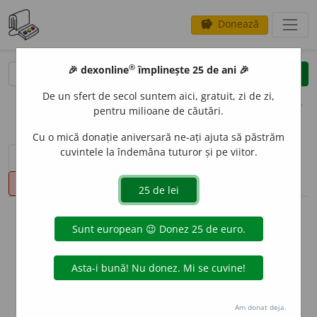
Donează
savings
®
®
🎉 dexonline
împlinește 25 de ani 🎉
caută
clear
search
De un sfert de secol suntem aici, gratuit, zi de zi,
opțiuni
pentru milioane de căutări.
Cu o mică donație aniversară ne-ați ajuta să păstrăm
cuvintele la îndemâna tuturor și pe viitor.
sinteza definițiilor (1)
definiții (41)
declinări
pronunție
(50)
volume_up
info
Aceste definiții sunt compilate de
echipa dexonline. Definițiile
originale se află pe fila
definiții
.
info
Puteți reordona filele pe pagina de
preferințe
.
Am donat deja.
ascunde