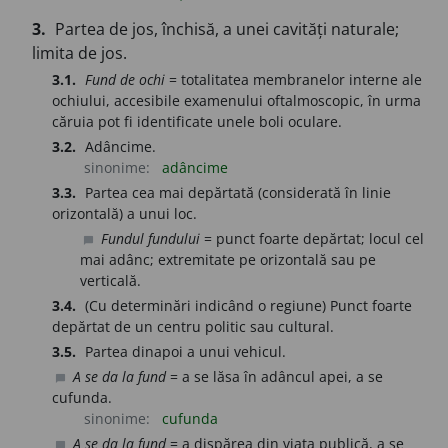
3.
Partea de jos, închisă, a unei cavități naturale;
limita de jos.
3.1.
Fund de ochi
= totalitatea membranelor interne ale
ochiului, accesibile examenului oftalmoscopic, în urma
căruia pot fi identificate unele boli oculare.
3.2.
Adâncime.
sinonime:
adâncime
3.3.
Partea cea mai depărtată (considerată în linie
orizontală) a unui loc.
Fundul fundului
= punct foarte depărtat; locul cel
chat_bubble
mai adânc; extremitate pe orizontală sau pe
verticală.
3.4.
(Cu determinări indicând o regiune) Punct foarte
depărtat de un centru politic sau cultural.
3.5.
Partea dinapoi a unui vehicul.
A se da la fund
= a se lăsa în adâncul apei, a se
chat_bubble
cufunda.
sinonime:
cufunda
A se da la fund
= a dispărea din viața publică, a se
chat_bubble