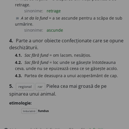
retrage.
sinonime:
retrage
A se da la fund
= a se ascunde pentru a scăpa de sub
chat_bubble
urmărire.
sinonime:
ascunde
4.
Parte a unor obiecte confecționate care se opune
deschizăturii.
4.1.
Sac fără fund
= om lacom, nesățios.
4.2.
Sac fără fund
= loc unde se găsește întotdeauna
ceva, unde nu se epuizează ceea ce se găsește acolo.
4.3.
Partea de deasupra a unui acoperământ de cap.
5.
Pielea cea mai groasă de pe
regional
rar
spinarea unui animal.
etimologie:
fundus
limba latină