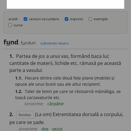
arată:
sensuri secundare
expresii
exemple
surse
f
u
nd
, f
u
nduri
substantiv neutru
1.
Partea de jos a unui vas, formând baza lui;
cantitate de materii, lichide etc. rămasă pe această
parte a vasului.
1.1.
Fiecare dintre cele două fețe plane (mobile) și
opuse ale unui butoi sau ale altui recipient.
1.2.
Taler de lemn pe care se răstoarnă mămăliga, se
toacă zarzavaturile etc.
sinonime:
cârpător
2.
(La om) Extremitatea dorsală a corpului,
familiar
pe care se șade.
sinonime:
dos
șezut