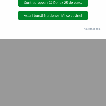
Copyright © 2004-2026 dexonline (https://dexonline.ro)
area datelor de pe acest site, inclusiv prin orice metode de extragere automată (web s
dul nostru prealabil scris, cu excepția seturilor de date oferite oficial spre utilizare pub
Am donat deja.
licență
confidențialitate
găzduit de
Hosterion