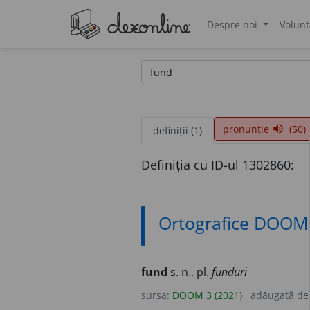
Despre noi
Volunt
®
pronunție
(50)
volume_up
definiții (1)
Definiția cu ID-ul 1302860:
Ortografice DOOM
fund
s.
n.
,
pl.
f
u
nduri
sursa:
DOOM 3 (2021)
adăugată d