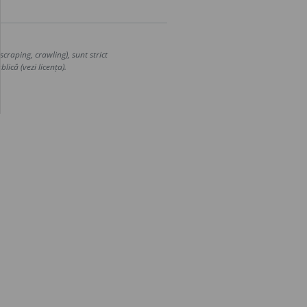
craping, crawling), sunt strict
lică (vezi licența).