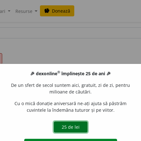
Donează
savings
ari
Resurse
®
🎉 dexonline
împlinește 25 de ani 🎉
De un sfert de secol suntem aici, gratuit, zi de zi, pentru
milioane de căutări.
Cu o mică donație aniversară ne-ați ajuta să păstrăm
cuvintele la îndemâna tuturor și pe viitor.
e
gall
acțiuni