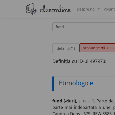
Despre noi
Volunt
®
pronunție
(50)
volume_up
definiții (1)
Definiția cu ID-ul 497973:
Etimologice
fund (-duri),
s. n.
–
1.
Parte de 
parte mai îndepărtată a unei 
Candrea-Dens., 679; REW 3585;