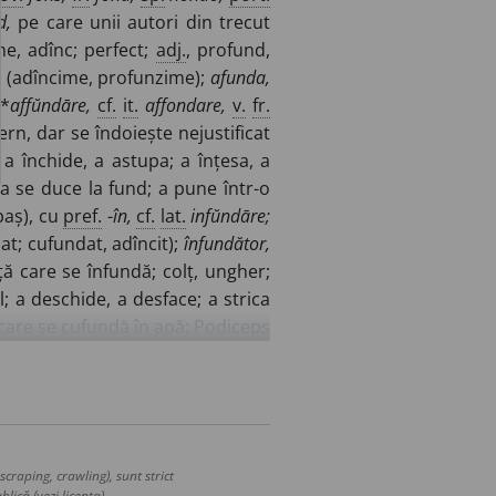
d,
pe care unii autori din trecut
e, adînc; perfect;
adj.
, profund,
.
(adîncime, profunzime);
afunda,
*
affŭndāre,
cf.
it.
affondare,
v.
fr.
ern, dar se îndoiește nejustificat
a închide, a astupa; a înțesa, a
; a se duce la fund; a pune într-o
baș), cu
pref.
-
în,
cf.
lat.
infŭndāre;
pat; cufundat, adîncit);
înfundător,
ță care se înfundă; colț, ungher;
; a deschide, a desface; a strica
care se cufundă în apă: Podiceps
aie pus la baza unei căpițe sau a
trionalis);
fundar,
s. n.
(pînză de
ă a intestinului gros);
fundoaie,
s.
idă, ocniță);
fundurei,
s. n.
(brînză
 lapte;
fundurie,
s. f.
(culcuș, pat;
craping, crawling), sunt strict
adj.
(neîntemeiat);
fundați(un)e,
s.
lică (vezi licența).