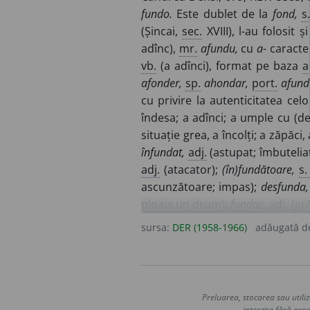
fundo.
Este dublet de la
fond,
s
(Șincai,
sec.
XVIII), l-au folosit 
adînc),
mr.
afundu,
cu
a-
caracter
vb.
(a adînci), format pe baza
a
afonder,
sp.
ahondar,
port.
afund
cu privire la autenticitatea cel
îndesa; a adînci; a umple cu (de)
situație grea, a încolți; a zăpăci,
înfundat,
adj.
(astupat; îmbuteliat
adj.
(atacator);
(în)fundătoare,
s. 
ascunzătoare; impas);
desfunda,
ploaia un drum);
fundac,
adj.
(gră
cristatus; Podiceps negricollis;
sursa:
DER (1958-1966)
adăugată 
unui stog; vestă de piele; (în)fu
sac);
fundei,
s. n.
(fundac, așternu
f.
(temelia casei; temelia pietr
făcută din ce rămîne de la zerul 
Preluarea, stocarea sau utiliz
bază de stog).
Cf.
cufunda.
Der.
n
interzise fără acor