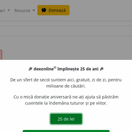
Donează
savings
ari
Resurse
®
🎉 dexonline
împlinește 25 de ani 🎉
De un sfert de secol suntem aici, gratuit, zi de zi, pentru
milioane de căutări.
Cu o mică donație aniversară ne-ați ajuta să păstrăm
cuvintele la îndemâna tuturor și pe viitor.
jos a unui obiect. –
2.
Parte de jos și interior al unei conc
perspective.
4.
Taler de lemn, cîrpător. –
Mr.
,
megl.
,
istr.
 DAR),
cf.
alb.
funt
(Meyer 111; Philippide, II, 643),
it.
fondo,
pr