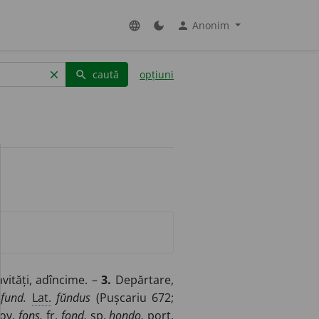
Anonim
language
dark_mode
person
caută
opțiuni
clear
search
avități, adîncime. –
3.
Depărtare,
fund.
Lat.
fŭndus
(Pușcariu 672;
ov.
fons,
fr.
fond,
sp.
hondo,
port.