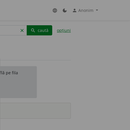
Anonim
language
dark_mode
person
caută
opțiuni
clear
search
lă pe fila