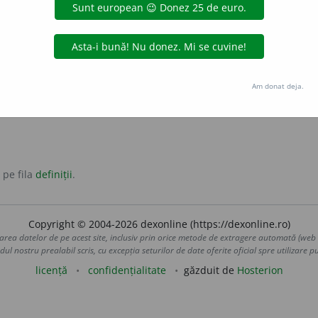
iri etc.) Care se află mai la o parte, mai ascuns vederii.
turalnic
lăturaș
retras
, tăcut, ursuz.
Am donat deja.
ursuz
 pe fila
definiții
.
Copyright © 2004-2026 dexonline (https://dexonline.ro)
area datelor de pe acest site, inclusiv prin orice metode de extragere automată (web s
dul nostru prealabil scris, cu excepția seturilor de date oferite oficial spre utilizare pub
licență
confidențialitate
găzduit de
Hosterion