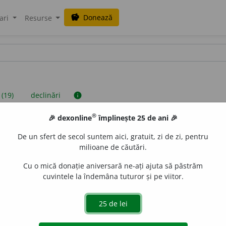
Donează
savings
ari
Resurse
 (19)
declinări
info
®
🎉 dexonline
împlinește 25 de ani 🎉
iniții sunt compilate de echipa dexonline. Definițiile originale se af
De un sfert de secol suntem aici, gratuit, zi de zi, pentru
 Puteți reordona filele pe pagina de
preferințe
.
milioane de căutări.
Cu o mică donație aniversară ne-ați ajuta să păstrăm
cuvintele la îndemâna tuturor și pe viitor.
presii
exemple
surse