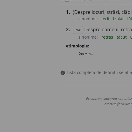
1.
(Despre locuri, străzi, clăd
sinonime:
ferit
izolat
lă
2.
Despre oameni: retras
rar
sinonime:
retras
tăcut
etimologie:
Dos
+
-nic.
Lista completă de definiții se află
info
Preluarea, stocarea sau utiliz
interzise fără acor