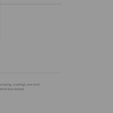
craping, crawling), sunt strict
lică (vezi licența).