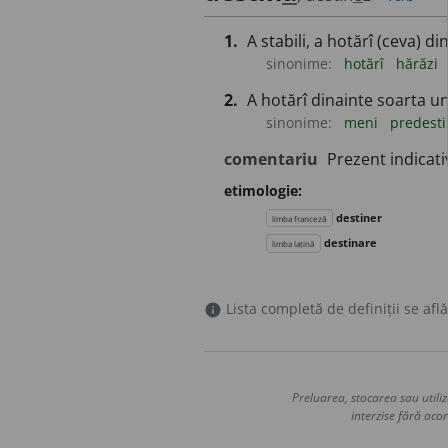
1.
A stabili, a hotărî (ceva) d
sinonime:
hotărî
hărăzi
2.
A hotărî dinainte soarta une
sinonime:
meni
predest
comentariu
Prezent indicati
etimologie:
destiner
limba franceză
destinare
limba latină
Lista completă de definiții se află
info
Preluarea, stocarea sau utiliz
interzise fără acor