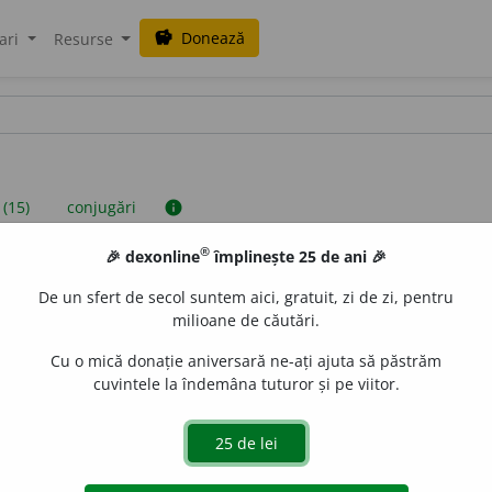
Donează
savings
ari
Resurse
 (15)
conjugări
info
®
🎉 dexonline
împlinește 25 de ani 🎉
iniții sunt compilate de echipa dexonline. Definițiile originale se af
De un sfert de secol suntem aici, gratuit, zi de zi, pentru
 Puteți reordona filele pe pagina de
preferințe
.
milioane de căutări.
Cu o mică donație aniversară ne-ați ajuta să păstrăm
cuvintele la îndemâna tuturor și pe viitor.
presii
exemple
surse