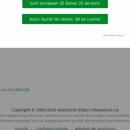
inainte, în vederea unui scop.
indica
stabili
i ființe sau a unui lucru.
ina
sorti
ursi
Am donat deja.
v și:
dest
i
n
.
 pe fila
definiții
.
Copyright © 2004-2026 dexonline (https://dexonline.ro)
area datelor de pe acest site, inclusiv prin orice metode de extragere automată (web s
dul nostru prealabil scris, cu excepția seturilor de date oferite oficial spre utilizare pub
licență
confidențialitate
găzduit de
Hosterion