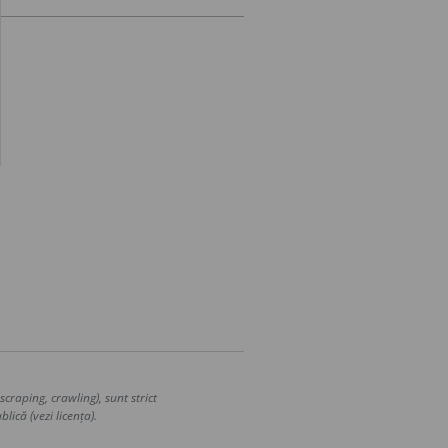
craping, crawling), sunt strict
lică (vezi licența).