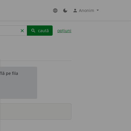
Anonim
language
dark_mode
person
caută
opțiuni
clear
search
lă pe fila