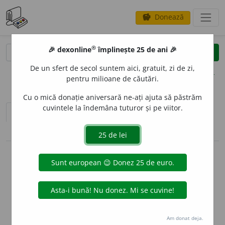
Donează
savings
®
®
🎉 dexonline
împlinește 25 de ani 🎉
caută
clear
search
De un sfert de secol suntem aici, gratuit, zi de zi,
opțiuni
pentru milioane de căutări.
Cu o mică donație aniversară ne-ați ajuta să păstrăm
cuvintele la îndemâna tuturor și pe viitor.
sinteza definițiilor (1)
definiții (20)
conjugări / declinări
info
Aceste definiții sunt compilate de
echipa dexonline. Definițiile
originale se află pe fila
definiții
.
info
Puteți reordona filele pe pagina de
preferințe
.
Am donat deja.
ascunde