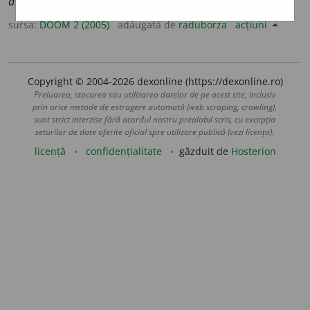
despi
e
dică
sursa:
DOOM 2 (2005)
adăugată de
raduborza
acțiuni
Copyright © 2004-2026 dexonline (https://dexonline.ro)
Preluarea, stocarea sau utilizarea datelor de pe acest site, inclusiv
prin orice metode de extragere automată (web scraping, crawling),
sunt strict interzise fără acordul nostru prealabil scris, cu excepția
seturilor de date oferite oficial spre utilizare publică (vezi licența).
licență
confidențialitate
găzduit de
Hosterion