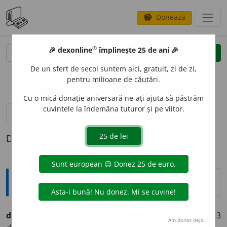
Donează
savings
®
®
🎉 dexonline
împlinește 25 de ani 🎉
caută
clear
search
De un sfert de secol suntem aici, gratuit, zi de zi,
opțiuni
pentru milioane de căutări.
Cu o mică donație aniversară ne-ați ajuta să păstrăm
cuvintele la îndemâna tuturor și pe viitor.
definiții (1)
Definiția cu ID-ul 766919:
Ortografice DOOM
despiedic
a
(a ~)
(-pie-)
vb.
,
ind.
prez.
1
sg.
despi
e
dic,
3
Am donat deja.