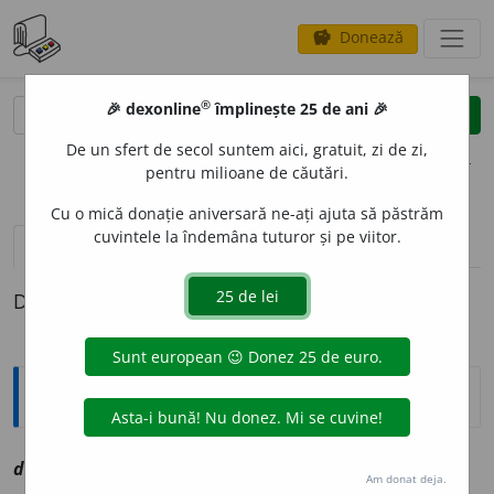
Donează
savings
®
®
🎉 dexonline
împlinește 25 de ani 🎉
caută
clear
search
De un sfert de secol suntem aici, gratuit, zi de zi,
opțiuni
pentru milioane de căutări.
Cu o mică donație aniversară ne-ați ajuta să păstrăm
cuvintele la îndemâna tuturor și pe viitor.
definiții (1)
Definiția cu ID-ul 1061215:
Explicative DEX
despiedec
a
v
vz
despiedica
Am donat deja.