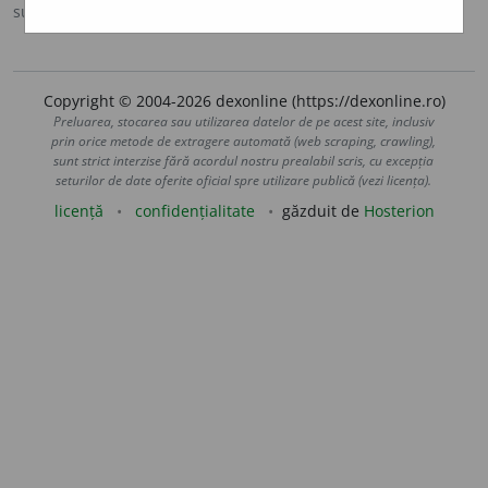
sursa:
MDA2 (2010)
adăugată de
LauraGellner
acțiuni
Copyright © 2004-2026 dexonline (https://dexonline.ro)
Preluarea, stocarea sau utilizarea datelor de pe acest site, inclusiv
prin orice metode de extragere automată (web scraping, crawling),
sunt strict interzise fără acordul nostru prealabil scris, cu excepția
seturilor de date oferite oficial spre utilizare publică (vezi licența).
licență
confidențialitate
găzduit de
Hosterion