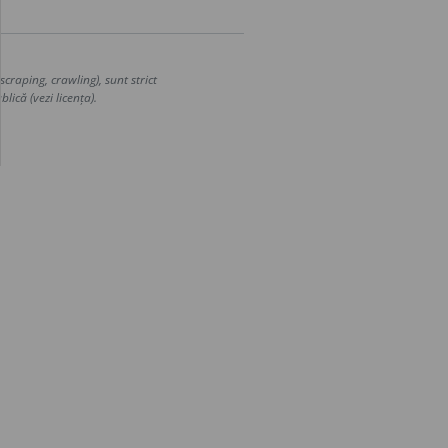
craping, crawling), sunt strict
lică (vezi licența).