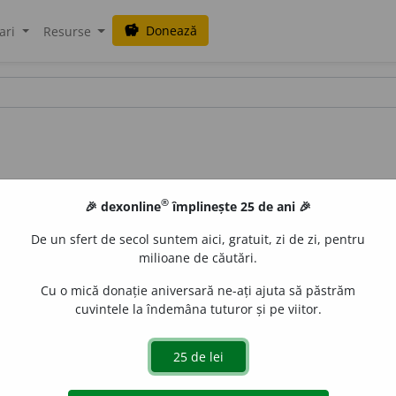
Donează
savings
ari
Resurse
®
🎉 dexonline
împlinește 25 de ani 🎉
De un sfert de secol suntem aici, gratuit, zi de zi, pentru
milioane de căutări.
Cu o mică donație aniversară ne-ați ajuta să păstrăm
cuvintele la îndemâna tuturor și pe viitor.
uraGellner
acțiuni