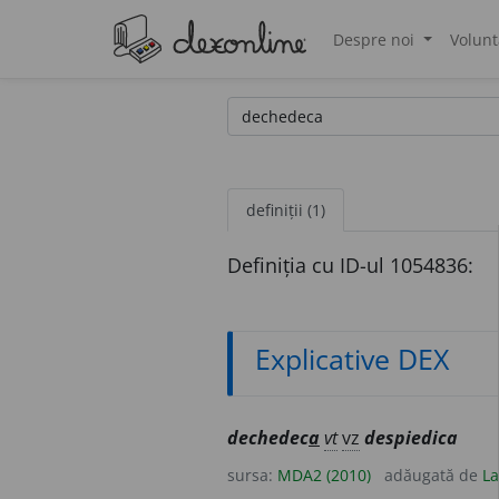
Despre noi
Volunt
®
definiții (1)
Definiția cu ID-ul 1054836:
Explicative DEX
dechedec
a
vt
vz
despiedica
sursa:
MDA2 (2010)
adăugată de
La