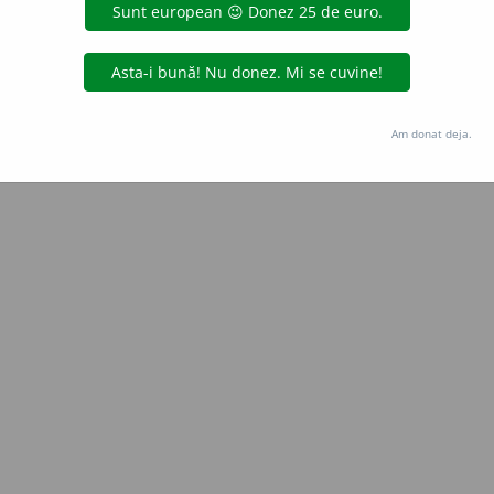
Copyright © 2004-2026 dexonline (https://dexonline.ro)
area datelor de pe acest site, inclusiv prin orice metode de extragere automată (web s
dul nostru prealabil scris, cu excepția seturilor de date oferite oficial spre utilizare pub
Am donat deja.
licență
confidențialitate
găzduit de
Hosterion