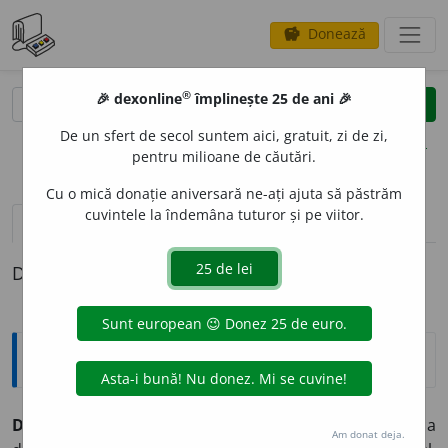
Donează
savings
®
®
🎉 dexonline
împlinește 25 de ani 🎉
caută
clear
search
De un sfert de secol suntem aici, gratuit, zi de zi,
opțiuni
pentru milioane de căutări.
Cu o mică donație aniversară ne-ați ajuta să păstrăm
cuvintele la îndemâna tuturor și pe viitor.
definiții (1)
Definiția cu ID-ul 858737:
Explicative DEX
DESPIEDIC
A
,
despi
e
dic,
vb.
I.
Tranz.
1.
A scoate piedica
Am donat deja.