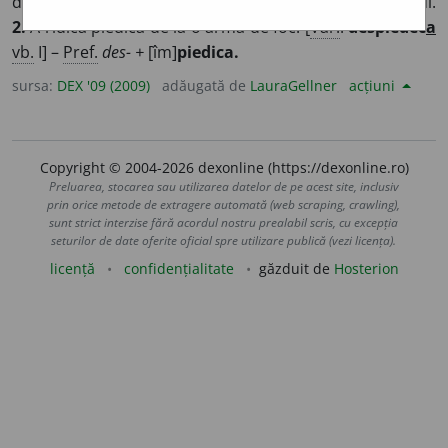
de la picioarele unui animal sau de la roata unui vehicul.
2.
A ridica piedica de la o armă de foc. [
Var.
:
despiedec
a
vb.
I] –
Pref.
des- +
[îm]
piedica.
sursa:
DEX '09 (2009)
adăugată de
LauraGellner
acțiuni
Copyright © 2004-2026 dexonline (https://dexonline.ro)
Preluarea, stocarea sau utilizarea datelor de pe acest site, inclusiv
prin orice metode de extragere automată (web scraping, crawling),
sunt strict interzise fără acordul nostru prealabil scris, cu excepția
seturilor de date oferite oficial spre utilizare publică (vezi licența).
licență
confidențialitate
găzduit de
Hosterion