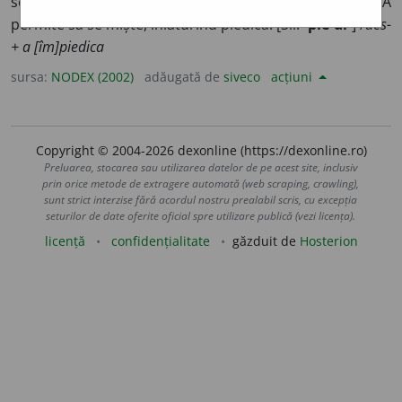
scoțând piedica. 2)
(roțile unui vehicul, un vehicul)
A
permite să se miște, înlăturind piedica. [Sil.
-pie-di-
] /
des-
+ a [îm]piedica
sursa:
NODEX (2002)
adăugată de
siveco
acțiuni
Copyright © 2004-2026 dexonline (https://dexonline.ro)
Preluarea, stocarea sau utilizarea datelor de pe acest site, inclusiv
prin orice metode de extragere automată (web scraping, crawling),
sunt strict interzise fără acordul nostru prealabil scris, cu excepția
seturilor de date oferite oficial spre utilizare publică (vezi licența).
licență
confidențialitate
găzduit de
Hosterion