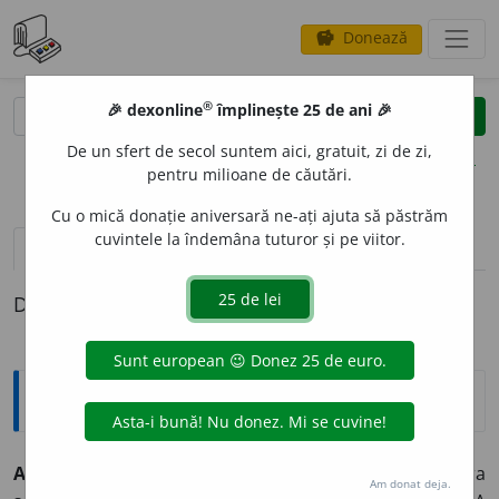
Donează
savings
®
®
🎉 dexonline
împlinește 25 de ani 🎉
caută
clear
search
De un sfert de secol suntem aici, gratuit, zi de zi,
opțiuni
pentru milioane de căutări.
Cu o mică donație aniversară ne-ați ajuta să păstrăm
cuvintele la îndemâna tuturor și pe viitor.
definiții (1)
Definiția cu ID-ul 331647:
Explicative DEX
A DESPIEDIC
A
despi
e
dic
tranz.
1)
(animale)
A elibera
Am donat deja.