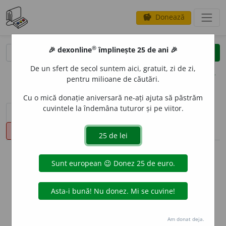
Donează
savings
®
®
🎉 dexonline
împlinește 25 de ani 🎉
caută
clear
search
De un sfert de secol suntem aici, gratuit, zi de zi,
opțiuni
pentru milioane de căutări.
Cu o mică donație aniversară ne-ați ajuta să păstrăm
cuvintele la îndemâna tuturor și pe viitor.
sinteza definițiilor (1)
definiții (14)
declinări
pronunție
(48)
volume_up
info
Aceste definiții sunt compilate de
echipa dexonline. Definițiile
originale se află pe fila
definiții
.
info
Puteți reordona filele pe pagina de
preferințe
.
Am donat deja.
ascunde