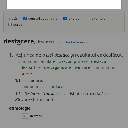
arată:
sensuri secundare
expresii
exemple
surse
desf
a
cere
, desf
a
ceri
substantiv feminin
1.
Acțiunea de
a (se) desface
și rezultatul ei;
desfăcut
.
sinonime:
anulare
descompunere
desfăcut
despărțire
dezorganizare
vânzare
antonime:
facere
1.1.
Lichidare.
sinonime:
lichidare
1.2.
Desfacere-transport
= activitate comercială de
vânzare și transport.
etimologie:
desface
vezi