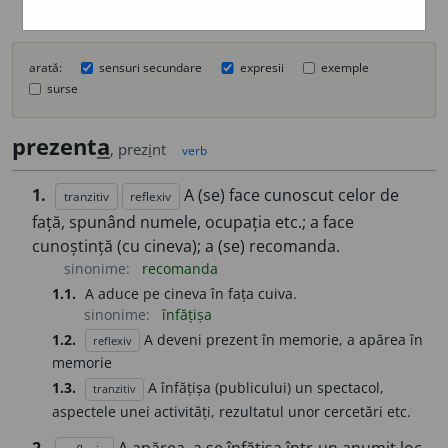
arată:
sensuri secundare
expresii
exemple
surse
prezent
a
, prez
i
nt
verb
1.
A (se) face cunoscut celor de
tranzitiv
reflexiv
față, spunând numele, ocupația etc.; a face
cunoștință (cu cineva); a (se) recomanda.
sinonime:
recomanda
1.1.
A aduce pe cineva în fața cuiva.
sinonime:
înfățișa
1.2.
A deveni prezent în memorie, a apărea în
reflexiv
memorie
1.3.
A înfățișa (publicului) un spectacol,
tranzitiv
aspectele unei activități, rezultatul unor cercetări etc.