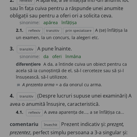
2.
A apărea, a se înfățișa într-un anumit loc
reflexiv
sau în fața cuiva pentru a răspunde unei anumite
obligații sau pentru a oferi ori a solicita ceva.
sinonime:
apărea
înfățișa
2.1.
A (se) înfățișa la
reflexiv
tranzitiv
prin specializare
un examen, la un concurs, la alegeri etc.
3.
A pune înainte.
tranzitiv
sinonime:
da
oferi
înmâna
diferențiere
A da, a întinde cuiva un obiect pentru ca
acela să ia cunoștință de el, să-l cerceteze sau să și-l
însușească, să-l utilizeze.
A prezenta arma
= a da onorul cu arma.
chat_bubble
4.
(Despre lucruri supuse unei examinări) A
tranzitiv
avea o anumită însușire, caracteristică.
4.1.
A avea aparența de..., a se înfățișa ca...
reflexiv
comentariu
Prezent indicativ și:
prez
e
nt,
învechit
prezentez
, perfect simplu persoana a 3-a singular și: