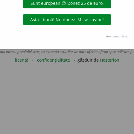
rin descântece efectul vrăjilor. /<lat.
disfacere
iveco
acțiuni
Am donat deja.
Copyright © 2004-2026 dexonline (https://dexonline.ro)
area datelor de pe acest site, inclusiv prin orice metode de extragere automată (web s
dul nostru prealabil scris, cu excepția seturilor de date oferite oficial spre utilizare pub
licență
confidențialitate
găzduit de
Hosterion