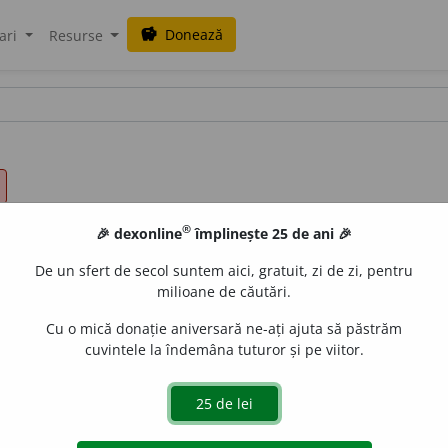
Donează
savings
ari
Resurse
®
🎉 dexonline
împlinește 25 de ani 🎉
De un sfert de secol suntem aici, gratuit, zi de zi, pentru
milioane de căutări.
Cu o mică donație aniversară ne-ați ajuta să păstrăm
cuvintele la îndemâna tuturor și pe viitor.
face să se desfacă. 2)
(contracte, tranzacții)
A declara nul, fără 
d piesa corespunzătoare.
~ un plic. ~ un pachet.
4)
(obiect
uri)
A transmite în proprietate unui achizitor în schimbul