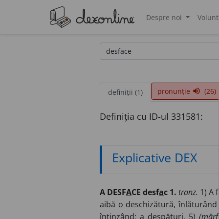
Despre noi
Volunt
®
pronunție
(26)
volume_up
definiții (1)
Definiția cu ID-ul 331581:
Explicative DEX
A DESF
A
CE desf
a
c 1.
tranz.
1) A 
aibă o deschizătură, înlăturân
întinzând; a despături. 5)
(mărf