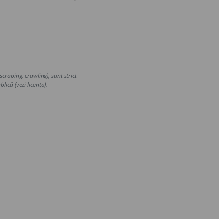
craping, crawling), sunt strict
lică (vezi licența).