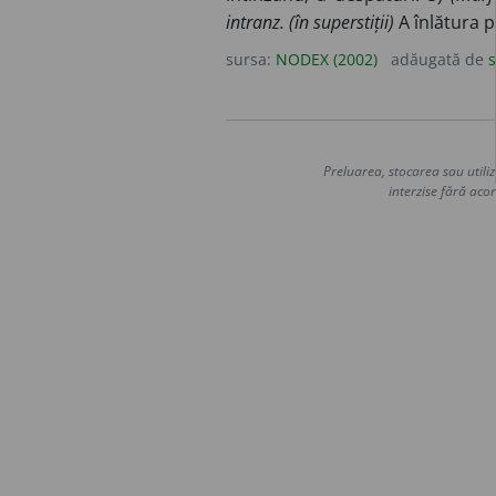
intranz. (în superstiții)
A înlătura p
sursa:
NODEX (2002)
adăugată de
s
Preluarea, stocarea sau utiliz
interzise fără acor