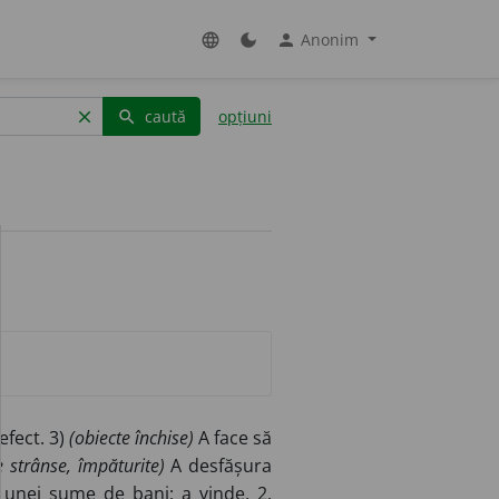
Anonim
language
dark_mode
person
caută
opțiuni
clear
search
efect. 3)
(obiecte închise)
A face să
e strânse, împăturite)
A desfășura
 unei sume de bani; a vinde. 2.