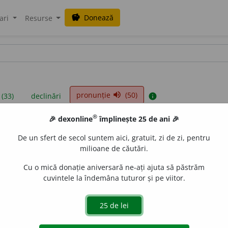
Donează
savings
ari
Resurse
pronunție
(50)
volume_up
 (33)
declinări
info
®
🎉 dexonline
împlinește 25 de ani 🎉
iniții sunt compilate de echipa dexonline. Definițiile originale se af
De un sfert de secol suntem aici, gratuit, zi de zi, pentru
 Puteți reordona filele pe pagina de
preferințe
.
milioane de căutări.
Cu o mică donație aniversară ne-ați ajuta să păstrăm
cuvintele la îndemâna tuturor și pe viitor.
presii
exemple
surse
minin