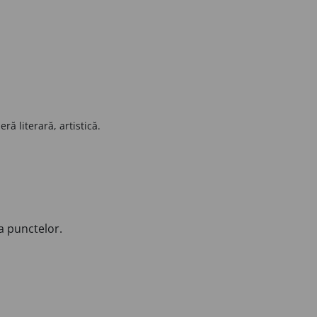
ră literară, artistică.
a punctelor.