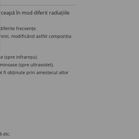
ceapă în mod diferit radiațiile
iferite frecvențe.
inii, modificând astfel compoziția
e (spre infraroșu).
minoase (spre ultraviolet).
ot fi obținute prin amestecul altor
 etc.