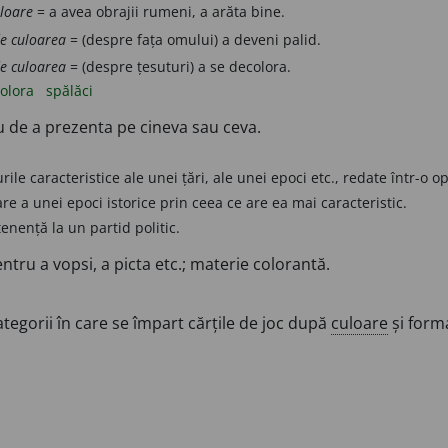
uloare
= a avea obrajii rumeni, a arăta bine.
de culoarea
= (despre fața omului) a deveni palid.
de culoarea
= (despre țesuturi) a se decolora.
olora
spălăci
u de a prezenta pe cineva sau ceva.
rile caracteristice ale unei țări, ale unei epoci etc., redate într-o ope
re a unei epoci istorice prin ceea ce are ea mai caracteristic.
enență la un partid politic.
tru a vopsi, a picta etc.; materie colorantă.
ategorii în care se împart cărțile de joc după
culoare
și form