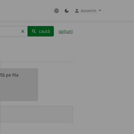
Anonim
language
dark_mode
person
caută
opțiuni
clear
search
lă pe fila