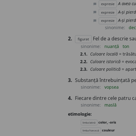
A avea c
expresie
chat_bubble
A-și pier
expresie
chat_bubble
A-și pier
expresie
chat_bubble
sinonime:
dec
2.
Fel de a descrie sa
figurat
sinonime:
nuanță
ton
2.1.
Culoare locală
= trăsătu
2.2.
Culoare istorică
= evoca
2.3.
Culoare politică
= apart
3.
Substanță întrebuințată pen
sinonime:
vopsea
4.
Fiecare dintre cele patru c
sinonime:
maslă
etimologie:
color, -oris
limba latină
couleur
limba franceză