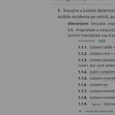
1.
Însușire a luminii determin
vizibile incidente pe retină, a
diferențiere
Senzație, imp
1.1.
Proprietate a corpuril
luminii împrăștiate sau tran
sinonime:
față
1.1.1.
Culoare caldă
=
1.1.2.
Culoare rece
= c
1.1.3.
Culoare fundam
culori, dar care amest
1.1.4.
Culori
complem
1.1.5.
Culoare
moart
1.1.6.
Culoare
vie
.
1.1.7.
Culoare-lumină
1.1.8.
Culoare-lumină
1.1.9.
Opinia
figurat
locuțiune adjectivală
chat_bubble