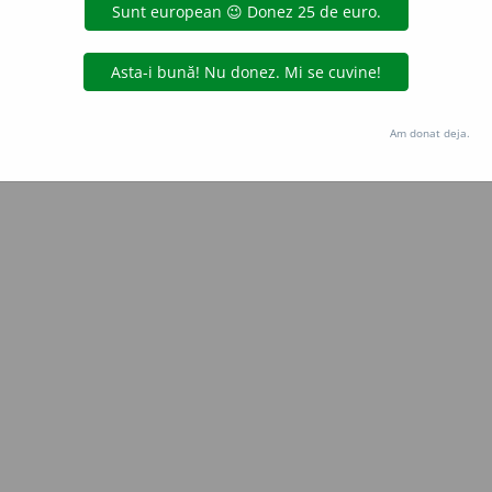
Copyright © 2004-2026 dexonline (https://dexonline.ro)
area datelor de pe acest site, inclusiv prin orice metode de extragere automată (web s
dul nostru prealabil scris, cu excepția seturilor de date oferite oficial spre utilizare pub
Am donat deja.
licență
confidențialitate
găzduit de
Hosterion