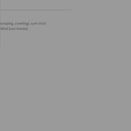
craping, crawling), sunt strict
lică (vezi licența).