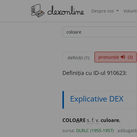
Despre noi
Volunt
®
pronunție
(3)
volume_up
definiții (1)
Definiția cu ID-ul 910623:
Explicative DEX
COLO
A
RE
s. f.
v.
culoare.
sursa:
DLRLC (1955-1957)
adăugată