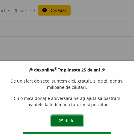
Donează
savings
ari
Resurse
®
🎉 dexonline
împlinește 25 de ani 🎉
De un sfert de secol suntem aici, gratuit, zi de zi, pentru
milioane de căutări.
Cu o mică donație aniversară ne-ați ajuta să păstrăm
cuvintele la îndemâna tuturor și pe viitor.
 de
blaurb.
acțiuni