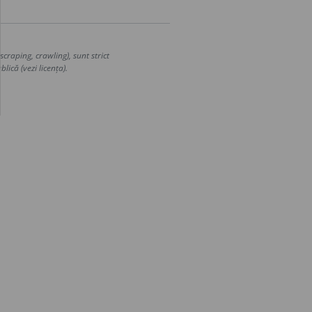
craping, crawling), sunt strict
lică (vezi licența).