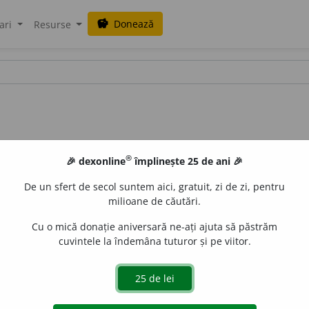
Donează
savings
ari
Resurse
®
🎉 dexonline
împlinește 25 de ani 🎉
De un sfert de secol suntem aici, gratuit, zi de zi, pentru
milioane de căutări.
Cu o mică donație aniversară ne-ați ajuta să păstrăm
cuvintele la îndemâna tuturor și pe viitor.
 de
LauraGellner
acțiuni