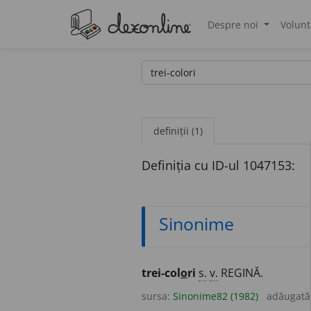
Despre noi
Volunt
®
definiții (1)
Definiția cu ID-ul 1047153:
Sinonime
trei-col
o
ri
s.
v.
REGINĂ.
sursa:
Sinonime82 (1982)
adăugată