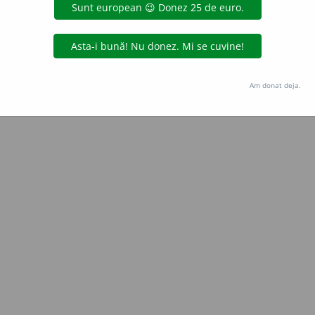
Copyright © 2004-2026 dexonline (https://dexonline.ro)
area datelor de pe acest site, inclusiv prin orice metode de extragere automată (web s
dul nostru prealabil scris, cu excepția seturilor de date oferite oficial spre utilizare pub
Am donat deja.
licență
confidențialitate
găzduit de
Hosterion