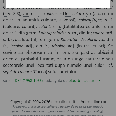
pe care le reflectă corpurile și care crează asupra retinei
o impresie specifică. –
Var.
culoare,
(
înv.
)
color.
Lat.
color
(
sec.
XIX),
var.
din
fr.
couleur.
–
Der.
colora,
vb.
(a da unui
obiect o anumită culoare, a vopsi);
colorați(u)ne,
s. f.
(culoare, colorit);
colorit,
s. n.
(totalitatea culorilor unui
obiect), din
germ.
Kolorit; colorist,
s. m.
, din
fr.
;
coloratură,
s. f.
(vocaliză, tril), din
germ.
Koloratur; decolora,
vb.
, din
fr.
;
incolor,
adj.
, din
fr.
;
tricolor,
adj.
(în trei culori). Se
cuvine să observăm că în
rom.
s-a păstrat obiceiul
oriental, probabil turanic, de a distinge cartierele sau
sectoarele unei localități după numele unei culori:
cf.
șeful de culoare
(Cocea) șeful județului.
sursa:
DER (1958-1966)
adăugată de
blaurb.
acțiuni
Copyright © 2004-2026 dexonline (https://dexonline.ro)
Preluarea, stocarea sau utilizarea datelor de pe acest site, inclusiv
prin orice metode de extragere automată (web scraping, crawling),
sunt strict interzise fără acordul nostru prealabil scris, cu excepția