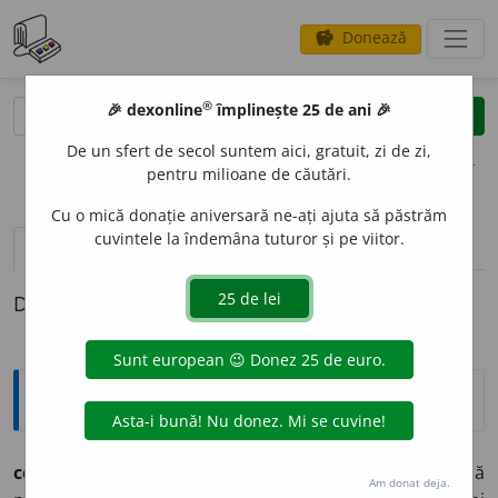
Donează
savings
®
®
🎉 dexonline
împlinește 25 de ani 🎉
caută
clear
search
De un sfert de secol suntem aici, gratuit, zi de zi,
opțiuni
pentru milioane de căutări.
Cu o mică donație aniversară ne-ați ajuta să păstrăm
cuvintele la îndemâna tuturor și pe viitor.
pronunție
(3)
volume_up
definiții (1)
Definiția cu ID-ul 440461:
Etimologice
colo
a
re (col
o
ri),
s. f.
– Totalitatea radiațiilor de lumină
Am donat deja.