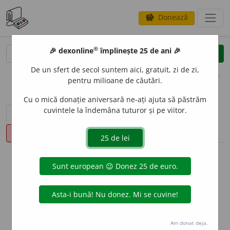
Donează
savings
®
®
🎉 dexonline
împlinește 25 de ani 🎉
caută
clear
search
De un sfert de secol suntem aici, gratuit, zi de zi,
opțiuni
pentru milioane de căutări.
Cu o mică donație aniversară ne-ați ajuta să păstrăm
cuvintele la îndemâna tuturor și pe viitor.
sinteza definițiilor (1)
definiții (27)
declinări
pronunție
(4)
volume_up
info
Aceste definiții sunt compilate de
echipa dexonline. Definițiile
originale se află pe fila
definiții
.
info
Puteți reordona filele pe pagina de
preferințe
.
Am donat deja.
ascunde