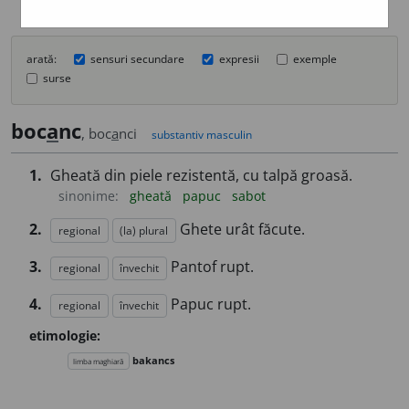
arată:
sensuri secundare
expresii
exemple
surse
boc
a
nc
, boc
a
nci
substantiv masculin
1.
Gheată din piele rezistentă, cu talpă groasă.
sinonime:
gheată
papuc
sabot
2.
Ghete urât făcute.
regional
(la) plural
3.
Pantof rupt.
regional
învechit
4.
Papuc rupt.
regional
învechit
etimologie:
bakancs
limba maghiară