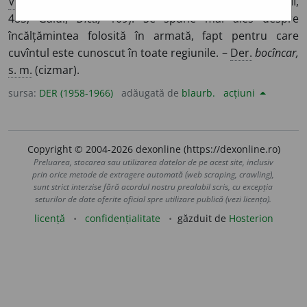
Var.
bocancă, bocînc(i), boconci.
Mag.
bakancs
(Cihac, II,
483; Gáldi,
Dict.,
109). Se spune mai ales despre
încălțămintea folosită în armată, fapt pentru care
cuvîntul este cunoscut în toate regiunile. –
Der.
bocîncar,
s. m.
(cizmar).
sursa:
DER (1958-1966)
adăugată de
blaurb.
acțiuni
Copyright © 2004-2026 dexonline (https://dexonline.ro)
Preluarea, stocarea sau utilizarea datelor de pe acest site, inclusiv
prin orice metode de extragere automată (web scraping, crawling),
sunt strict interzise fără acordul nostru prealabil scris, cu excepția
seturilor de date oferite oficial spre utilizare publică (vezi licența).
licență
confidențialitate
găzduit de
Hosterion