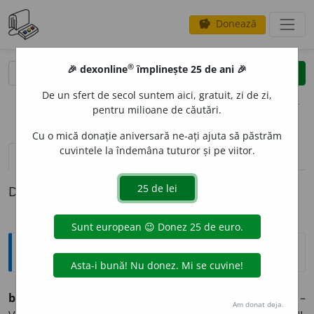
Donează
savings
®
®
🎉 dexonline
împlinește 25 de ani 🎉
caută
clear
search
De un sfert de secol suntem aici, gratuit, zi de zi,
opțiuni
pentru milioane de căutări.
Cu o mică donație aniversară ne-ați ajuta să păstrăm
cuvintele la îndemâna tuturor și pe viitor.
pronunție
(4)
volume_up
definiții (1)
Definiția cu ID-ul 419716:
Etimologice
boc
a
nc (boc
a
nci),
s. m.
– Gheată rezistentă, botină. –
Am donat deja.