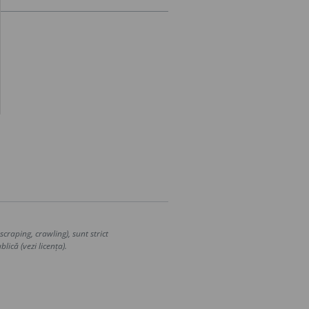
craping, crawling), sunt strict
lică (vezi licența).