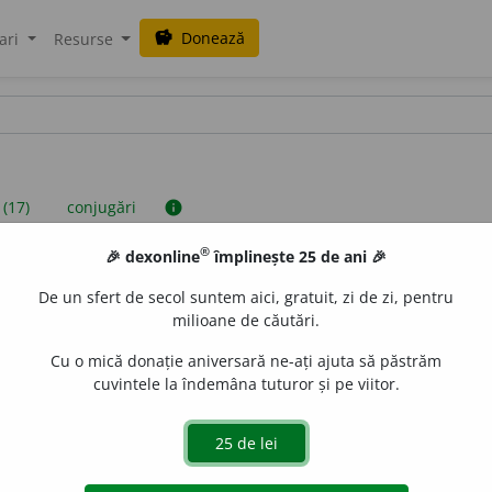
Donează
savings
ari
Resurse
 (17)
conjugări
info
®
🎉 dexonline
împlinește 25 de ani 🎉
iniții sunt compilate de echipa dexonline. Definițiile originale se af
De un sfert de secol suntem aici, gratuit, zi de zi, pentru
 Puteți reordona filele pe pagina de
preferințe
.
milioane de căutări.
Cu o mică donație aniversară ne-ați ajuta să păstrăm
cuvintele la îndemâna tuturor și pe viitor.
presii
exemple
surse