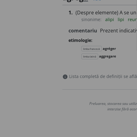
1.
(Despre elemente) A se uni (
sinonime:
alipi
lipi
reu
comentariu
Prezent indicati
etimologie:
agréger
limba franceză
aggregare
limba latină
Lista completă de definiții se află
info
Preluarea, stocarea sau utiliz
interzise fără acor