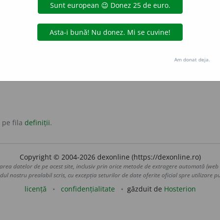
într-un tot); a se alipi.
ni
uni
antonime:
dezagrega
v și:
agreghează
.
Am donat deja.
 pe fila
definiții
.
Copyright © 2004-2026 dexonline (https://dexonline.ro)
area datelor de pe acest site, inclusiv prin orice metode de extragere automată (web s
dul nostru prealabil scris, cu excepția seturilor de date oferite oficial spre utilizare pub
licență
confidențialitate
găzduit de
Hosterion