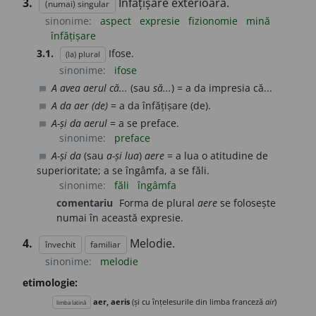
3.
Înfățișare exterioară.
(numai) singular
sinonime:
aspect
expresie
fizionomie
mină
înfățișare
3.1.
Ifose.
(la) plural
sinonime:
ifose
A avea aerul că...
(sau
să...
) = a da impresia că...
chat_bubble
A da aer (de)
= a da înfățișare (de).
chat_bubble
A-și da aerul
= a se preface.
chat_bubble
sinonime:
preface
A-și da
(sau
a-și lua
)
aere
= a lua o atitudine de
chat_bubble
superioritate; a se îngâmfa, a se făli.
sinonime:
făli
îngâmfa
comentariu
Forma de plural
aere
se folosește
numai în această expresie.
4.
Melodie.
învechit
familiar
sinonime:
melodie
etimologie:
aer, aeris
(și cu înțelesurile din limba franceză
air
)
limba latină