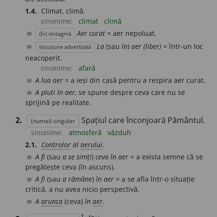
1.4.
Climat, climă.
sinonime:
climat
climă
Aer curat
= aer nepoluat.
(în) sintagmă
chat_bubble
La
(sau
în
)
aer (liber)
= într-un loc
locuțiune adverbială
chat_bubble
neacoperit.
sinonime:
afară
A lua aer
= a ieși din casă pentru a respira aer curat.
chat_bubble
A pluti în aer,
se spune despre ceva care nu se
chat_bubble
sprijină pe realitate.
2.
Spațiul care înconjoară Pământul.
(numai) singular
sinonime:
atmosferă
văzduh
2.1.
Controlor
al
aerului
.
A fi
(sau
a se simți
)
ceva în aer
= a exista semne că se
chat_bubble
pregătește ceva (în ascuns).
A fi
(sau
a rămâne
)
în aer
= a se afla într-o situație
chat_bubble
critică, a nu avea nicio perspectivă.
A
arunca
(ceva)
în
aer
.
chat_bubble