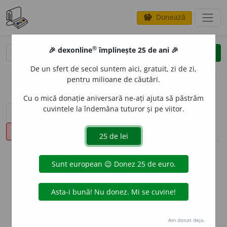
Donează
savings
®
®
🎉 dexonline
împlinește 25 de ani 🎉
caută
clear
search
De un sfert de secol suntem aici, gratuit, zi de zi,
opțiuni
pentru milioane de căutări.
Cu o mică donație aniversară ne-ați ajuta să păstrăm
cuvintele la îndemâna tuturor și pe viitor.
sinteza definițiilor (1)
definiții (29)
declinări
pronunție
(50)
volume_up
info
Aceste definiții sunt compilate de
echipa dexonline. Definițiile
originale se află pe fila
definiții
.
info
Puteți reordona filele pe pagina de
preferințe
.
Am donat deja.
ascunde