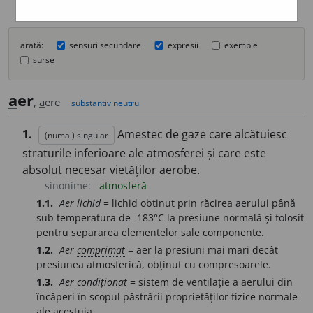
arată:
sensuri secundare
expresii
exemple
surse
a
er
,
a
ere
substantiv neutru
1.
Amestec de gaze care alcătuiesc
(numai) singular
straturile inferioare ale atmosferei și care este
absolut necesar vietăților aerobe.
sinonime:
atmosferă
1.1.
Aer lichid
= lichid obținut prin răcirea aerului până
sub temperatura de -183°C la presiune normală și folosit
pentru separarea elementelor sale componente.
1.2.
Aer
comprimat
= aer la presiuni mai mari decât
presiunea atmosferică, obținut cu compresoarele.
1.3.
Aer
condiționat
= sistem de ventilație a aerului din
încăperi în scopul păstrării proprietăților fizice normale
ale acestuia.